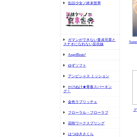
缶詰少女ノ終末世界
ガマンができない童貞兄貴と
Sum
スナオになれない反抗妹
AngelBeats!
ゆずソフト
アンビシャス ミッション
かけぬけ★青春スパーキン
グ！
金色ラブリッチェ
グ
フローラル・フローラブ
花咲ワークスプリング
はつゆきさくら