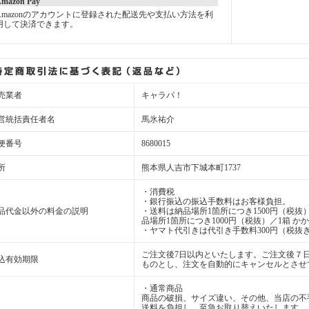
mazon Pay
Amazonのアカウントに登録された配送先や支払い方法を利
用して決済できます。
売業者
キャラパ！
営統括責任者名
馬氷祐介
便番号
8680015
所
熊本県人吉市下城本町1737
・消費税
・銀行振込の振込手数料はお客様負担。
品代金以外の料金の説明
・送料は納品場所1箇所につき1500円（税抜）
品場所1箇所につき1000円（税抜）／1箱 か
・ヤマト代引きは代引き手数料300円（税抜き
ご注文後7日以内といたします。ご注文後７
込有効期限
ものとし、注文を自動的にキャンセルとさせ
・通常商品
商品の破損、サイズ違い、その他、当店の不
送料を負担し、至急お取り替えいたします。