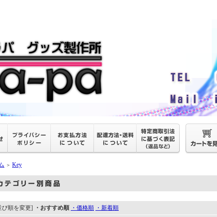
ム
Key
＞
並び順を変更]
・おすすめ順
・価格順
・新着順