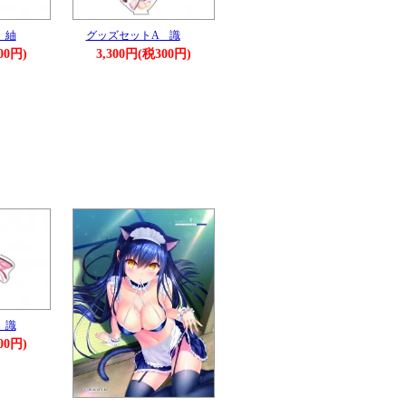
 紬
グッズセットA 識
00円)
3,300円(税300円)
 識
00円)