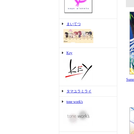
まいてつ
Key
Sum
タマユラミライ
tone work's