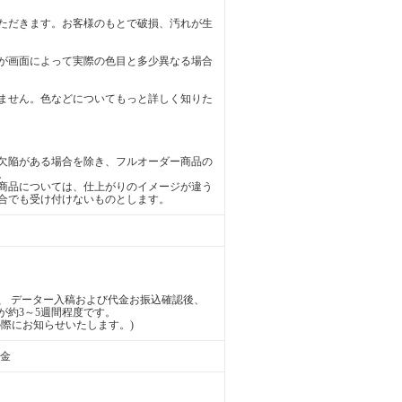
ただきます。お客様のもとで破損、汚れが生
が画面によって実際の色目と多少異なる場合
ません。色などについてもっと詳しく知りた
欠陥がある場合を除き、フルオーダー商品の
。
商品については、仕上がりのイメージが違う
合でも受け付けないものとします。
、 データー入稿および代金お振込確認後、
が約3～5週間程度です。
際にお知らせいたします。)
送金