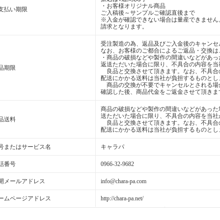
・お客様オリジナル商品
支払い期限
ご入稿後～サンプルご確認直後まで
※入金が確認できない場合は量産できません
請求となります。
受注製造の為、返品及びご入金後のキャンセ
なお、お客様のご都合によるご返品・交換は
・商品の破損などや製作の間違いなどがあっ
返送ただいた場合に限り、不具合の内容を当
品期限
良品と交換させて頂きます。なお、不具合
配送にかかる送料は当社が負担するものとし
商品の交換が不要でキャンセルとされる場
確認した後、商品代金をご返金させて頂きま
商品の破損などや製作の間違いなどがあった
送ただいた場合に限り、不具合の内容を当社
品送料
良品と交換させて頂きます。なお、不具合
配送にかかる送料は当社が負担するものとし
号またはサービス名
キャラパ
話番号
0966-32-9682
開メールアドレス
info@chara-pa.com
ームページアドレス
http://chara-pa.net/