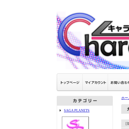
ホー
SAGA PLANETS
[