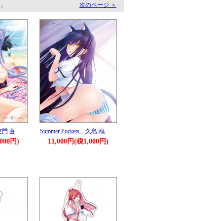
す。
次のページ ＞
 空門 蒼
Summer Pockets 久島 鴎
,000円)
11,000円(税1,000円)