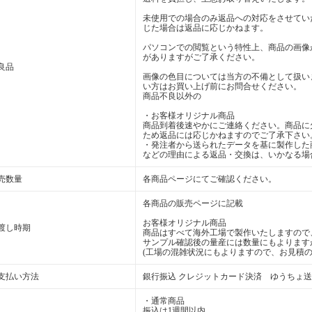
未使用での場合のみ返品への対応をさせてい
じた場合は返品に応じかねます。
パソコンでの閲覧という特性上、商品の画像
がありますがご了承ください。
良品
画像の色目については当方の不備として扱い
い方はお買い上げ前にお問合せください。
商品不良以外の
・お客様オリジナル商品
商品到着後速やかにご連絡ください。商品に
ため返品には応じかねますのでご了承下さい
・発注者から送られたデータを基に製作した
などの理由による返品・交換は、いかなる場
売数量
各商品ページにてご確認ください。
各商品の販売ページに記載
お客様オリジナル商品
渡し時期
商品はすべて海外工場で製作いたしますので
サンプル確認後の量産には数量にもよります
(工場の混雑状況にもよりますので、お見積の
支払い方法
銀行振込 クレジットカード決済 ゆうちょ
・通常商品
振込は1週間以内