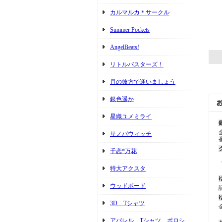
カルマルカ＊サークル
Summer Pockets
AngelBeats!
リトルバスターズ！
月の彼方で逢いましょう
銀色遥か
星織ユメミライ
サノバウィッチ
千恋*万花
特大アクスタ
ウッドボード
3D Tシャツ
アパレル Tシャツ ポロシ