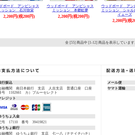
ドボード アンビシャス
ウッドボード アンビシャス
ウッドボード アン
ミッション 石川弥栄
ミッション 本郷虹夢
ミッション シャル
イェーズ
2,200円(税200円)
2,200円(税200円)
2,200円(税2
全 [55] 商品中 [1-12] 商品を表示していま
銀行振込
メール便
金融機関 南日本銀行 支店 人吉支店 普通口座 口座
ヤマト運輸
番号 1102661 カ）ブルーセレクト
クレジット
ゆうちょ入金
記号 17110 番号 39419821
ゆうちょ銀行
金融機関 ゆうちょ銀行 支店 七一八（ナナイチハチ）