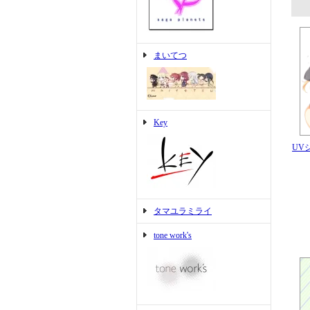
まいてつ
Key
UVシ
タマユラミライ
tone work's