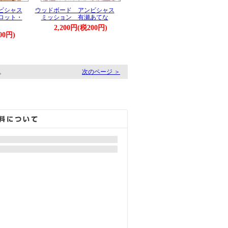
ビシャス
ウッドボード アンビシャス
ロット・
ミッション 有瀬あてな
2,200円(税200円)
00円)
す。
次のページ ＞