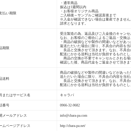
・通常商品
振込は1週間以内
・お客様オリジナル商品
支払い期限
ご入稿後～サンプルご確認直後まで
※入金が確認できない場合は量産できません
請求となります。
受注製造の為、返品及びご入金後のキャンセ
なお、お客様のご都合によるご返品・交換は
・商品の破損などや製作の間違いなどがあっ
返送ただいた場合に限り、不具合の内容を当
品期限
良品と交換させて頂きます。なお、不具合
配送にかかる送料は当社が負担するものとし
商品の交換が不要でキャンセルとされる場
確認した後、商品代金をご返金させて頂きま
商品の破損などや製作の間違いなどがあった
送ただいた場合に限り、不具合の内容を当社
品送料
良品と交換させて頂きます。なお、不具合
配送にかかる送料は当社が負担するものとし
号またはサービス名
キャラパ
話番号
0966-32-9682
開メールアドレス
info@chara-pa.com
ームページアドレス
http://chara-pa.net/