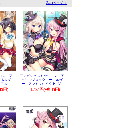
す。
次のページ ＞
ョン ア
アンビシャスミッション ア
ーホルダ
クリルブロックキーホルダ
ュアル
ー アンミツかぐやあてな
45円)
1,595円(税145円)