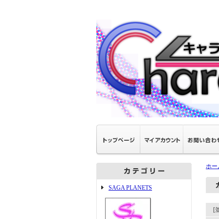
ホー
SAGA PLANETS
[