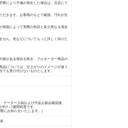
手際により不備が発生した場合は、当店にて
ただきます。お客様のもとで破損、汚れが生
が画面によって実際の色目と多少異なる場合
ません。色などについてもっと詳しく知りた
欠陥がある場合を除き、フルオーダー商品の
。
商品については、仕上がりのイメージが違う
合でも受け付けないものとします。
、 データー入稿および代金お振込確認後、
が約3～5週間程度です。
際にお知らせいたします。)
送金