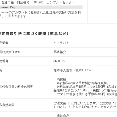
普通口座 口座番号 3941982 カ）ブルーセレクト
mazon Pay
Amazonのアカウントに登録された配送先や支払い方法を利
用して決済できます。
売業者
キャラパ！
営統括責任者名
馬氷祐介
便番号
8680015
所
熊本県人吉市下城本町1737
・消費税
・銀行振込の振込手数料はお客様負担。
品代金以外の料金の説明
・送料は納品場所1箇所につき1500円（税抜）
品場所1箇所につき1000円（税抜）／1箱 か
・ヤマト代引きは代引き手数料300円（税抜き
ご注文後7日以内といたします。ご注文後７
込有効期限
ものとし、注文を自動的にキャンセルとさせ
・通常商品