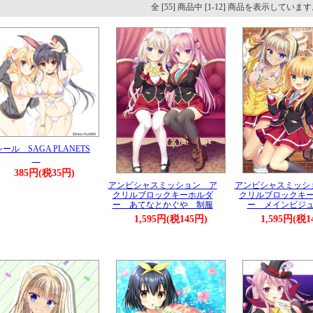
全 [55] 商品中 [1-12] 商品を表示していま
ール SAGA PLANETS
385円(税35円)
アンビシャスミッション ア
アンビシャスミッシ
クリルブロックキーホルダ
クリルブロックキ
ー あてなとかぐや 制服
ー メインビジ
1,595円(税145円)
1,595円(税1