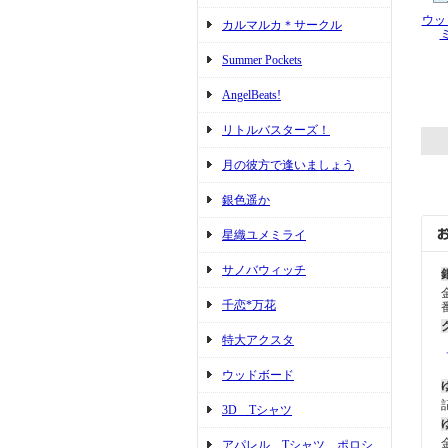
ウッ
カルマルカ＊サークル
Summer Pockets
AngelBeats!
リトルバスターズ！
月の彼方で逢いましょう
銀色遥か
星織ユメミライ
サノバウィッチ
千恋*万花
特大アクスタ
ウッドボード
3D Tシャツ
アパレル Tシャツ ポロシ