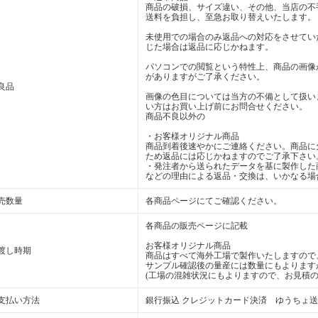
商品の破損、サイズ違い、その他、当店の不
送料を負担し、至急お取り替えいたします。
未使用での場合のみ返品への対応をさせてい
じた場合は返品に応じかねます。
パソコンでの閲覧という特性上、商品の画像
がありますがご了承ください。
良品
画像の色目については当方の不備として扱い
い方はお買い上げ前にお問合せください。
商品不良以外の
・お客様オリジナル商品
商品到着後速やかにご連絡ください。商品に
ため返品には応じかねますのでご了承下さい
・発注者から送られたデータを基に製作した
などの理由による返品・交換は、いかなる場
売数量
各商品ページにてご確認ください。
各商品の販売ページに記載
お客様オリジナル商品
渡し時期
商品はすべて海外工場で製作いたしますので
サンプル確認後の量産には数量にもよります
(工場の混雑状況にもよりますので、お見積の
支払い方法
銀行振込 クレジットカード決済 ゆうちょ