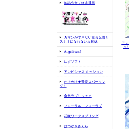
缶詰少女ノ終末世界
ガマンができない童貞兄貴と
スナオになれない反抗妹
アン
ク
AngelBeats!
ゆずソフト
アンビシャス ミッション
かけぬけ★青春スパーキン
グ！
金色ラブリッチェ
フローラル・フローラブ
花咲ワークスプリング
はつゆきさくら