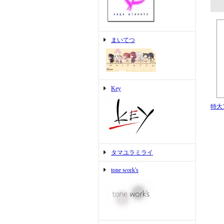
まいてつ
Key
特大
タマユラミライ
tone work's