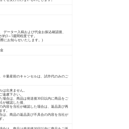
、 データー入稿および代金お振込確認後、
が約3～5週間程度です。
際にお知らせいたします。)
送金
。※量産前のキャンセルは、試作代のみのご
ルは出来ません。
ご遠慮下さい。
た場合は、商品は発送後30日以内に商品をご
社が確認した後、
の内容を当社が確認した場合は、返品及び再
ます。
合は、商品の返品及び不具合の内容を当社が
す。
場合は、商品は発送後30日以内に商品をご返