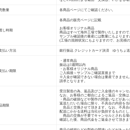
売数量
各商品ページにてご確認ください。
各商品の販売ページに記載
お客様オリジナル商品
渡し時期
商品はすべて海外工場で製作いたしますので
サンプル確認後の量産には数量にもよります
(工場の混雑状況にもよりますので、お見積の
支払い方法
銀行振込 クレジットカード決済 ゆうちょ
・通常商品
振込は1週間以内
・お客様オリジナル商品
支払い期限
ご入稿後～サンプルご確認直後まで
※入金が確認できない場合は量産できません
請求となります。
受注製造の為、返品及びご入金後のキャンセ
なお、お客様のご都合によるご返品・交換は
・商品の破損などや製作の間違いなどがあっ
返送ただいた場合に限り、不具合の内容を当
品期限
良品と交換させて頂きます。なお、不具合
配送にかかる送料は当社が負担するものとし
商品の交換が不要でキャンセルとされる場
確認した後、商品代金をご返金させて頂きま
商品の破損などや製作の間違いなどがあった