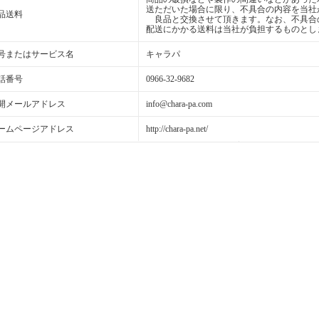
送ただいた場合に限り、不具合の内容を当社
品送料
良品と交換させて頂きます。なお、不具合
配送にかかる送料は当社が負担するものとし
号またはサービス名
キャラパ
話番号
0966-32-9682
開メールアドレス
info@chara-pa.com
ームページアドレス
http://chara-pa.net/