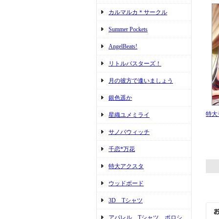
カルマルカ＊サークル
Summer Pockets
AngelBeats!
リトルバスターズ！
月の彼方で逢いましょう
銀色遥か
特大
星織ユメミライ
サノバウィッチ
千恋*万花
特大アクスタ
ウッドボード
3D Tシャツ
アパレル Tシャツ ポロシ