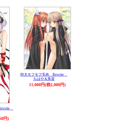
特大モフモフ毛布 Rewrite
ちはや＆朱音
11,000円(税1,000円)
write
50円)