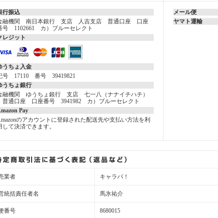
銀行振込
メール便
金融機関 南日本銀行 支店 人吉支店 普通口座 口座
ヤマト運輸
番号 1102661 カ）ブルーセレクト
クレジット
ゆうちょ入金
記号 17110 番号 39419821
ゆうちょ銀行
金融機関 ゆうちょ銀行 支店 七一八（ナナイチハチ）
普通口座 口座番号 3941982 カ）ブルーセレクト
mazon Pay
Amazonのアカウントに登録された配送先や支払い方法を利
用して決済できます。
売業者
キャラパ！
営統括責任者名
馬氷祐介
便番号
8680015