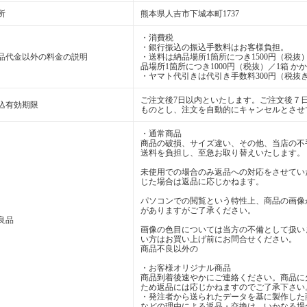
所
熊本県人吉市下城本町1737
・消費税
・銀行振込の振込手数料はお客様負担。
品代金以外の料金の説明
・送料は納品場所1箇所につき1500円（税抜）
品場所1箇所につき1000円（税抜）／1箱 か
・ヤマト代引きは代引き手数料300円（税抜き
ご注文後7日以内といたします。ご注文後７
込有効期限
ものとし、注文を自動的にキャンセルとさせ
・通常商品
商品の破損、サイズ違い、その他、当店の不
送料を負担し、至急お取り替えいたします。
未使用での場合のみ返品への対応をさせてい
じた場合は返品に応じかねます。
パソコンでの閲覧という特性上、商品の画像
がありますがご了承ください。
良品
画像の色目については当方の不備として扱い
い方はお買い上げ前にお問合せください。
商品不良以外の
・お客様オリジナル商品
商品到着後速やかにご連絡ください。商品に
ため返品には応じかねますのでご了承下さい
・発注者から送られたデータを基に製作した
などの理由による返品・交換は、いかなる場