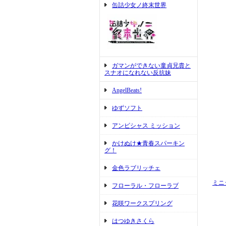
缶詰少女ノ終末世界
ガマンができない童貞兄貴と
スナオになれない反抗妹
AngelBeats!
ゆずソフト
アンビシャス ミッション
かけぬけ★青春スパーキン
グ！
金色ラブリッチェ
ミニ
フローラル・フローラブ
花咲ワークスプリング
はつゆきさくら