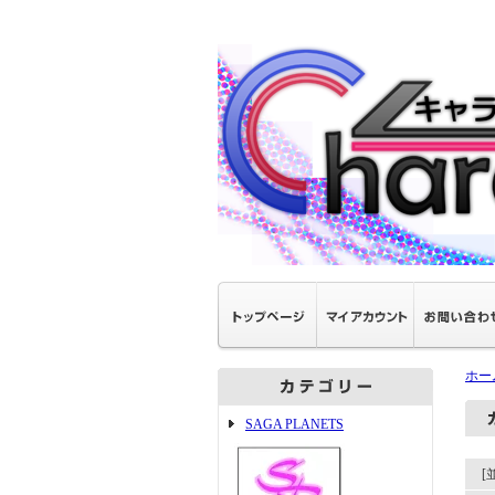
ホー
SAGA PLANETS
[