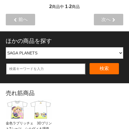
2
1
2
商品中
-
商品
前へ
次へ
ほかの商品を探す
検索
売れ筋商品
金色ラブリッチェ 3Dプリン
トTシャツ シルヴィ＆理亜