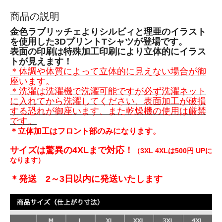
商品の説明
金色ラブリッチェよりシルビィと理亜のイラスト
を使用した3DプリントTシャツが登場です。
表面の印刷は特殊加工印刷により立体的にイラス
トが見えます！
＊体調や体質によって立体的に見えない場合が御
座います。
＊洗濯は洗濯機で洗濯可能ですが必ず洗濯ネット
に入れてから洗濯してください、表面加工が破損
する恐れが御座います、また乾燥機の使用は厳禁
です。
＊立体加工はフロント部のみになります。
サイズは驚異の4XLまで対応！
（3XL 4XLは500円 UPに
なります）
＊発送 2～3日以内に発送いたします