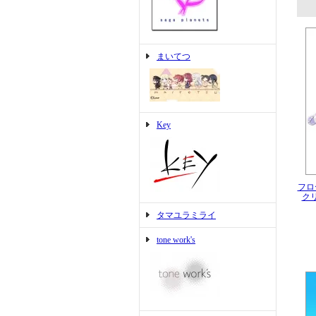
まいてつ
Key
フロ
ク
タマユラミライ
tone work's