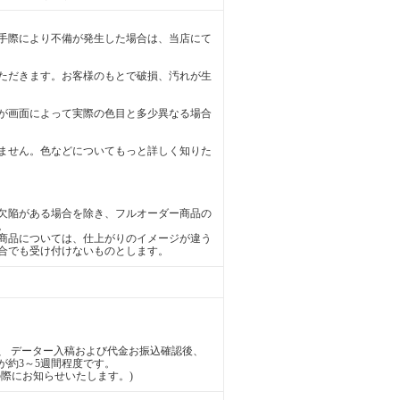
手際により不備が発生した場合は、当店にて
ただきます。お客様のもとで破損、汚れが生
が画面によって実際の色目と多少異なる場合
ません。色などについてもっと詳しく知りた
欠陥がある場合を除き、フルオーダー商品の
。
商品については、仕上がりのイメージが違う
合でも受け付けないものとします。
、 データー入稿および代金お振込確認後、
が約3～5週間程度です。
際にお知らせいたします。)