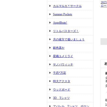
20
ロー
カルマルカ＊サークル
Summer Pockets
AngelBeats!
リトルバスターズ！
月の彼方で逢いましょう
銀色遥か
星織ユメミライ
サノバウィッチ
千恋*万花
特大アクスタ
ウッドボード
3D Tシャツ
アパレル Tシャツ ポロシ