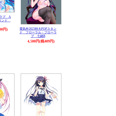
ラブ A
スタンド
電気外2025特大POPスタン
80円)
ド フローラル・フローラ
ブ 七緒B
4,500円(税409円)