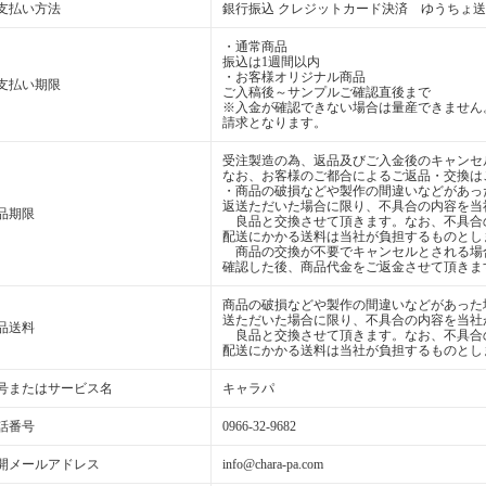
支払い方法
銀行振込 クレジットカード決済 ゆうちょ
・通常商品
振込は1週間以内
・お客様オリジナル商品
支払い期限
ご入稿後～サンプルご確認直後まで
※入金が確認できない場合は量産できません
請求となります。
受注製造の為、返品及びご入金後のキャンセ
なお、お客様のご都合によるご返品・交換は
・商品の破損などや製作の間違いなどがあっ
返送ただいた場合に限り、不具合の内容を当
品期限
良品と交換させて頂きます。なお、不具合
配送にかかる送料は当社が負担するものとし
商品の交換が不要でキャンセルとされる場
確認した後、商品代金をご返金させて頂きま
商品の破損などや製作の間違いなどがあった
送ただいた場合に限り、不具合の内容を当社
品送料
良品と交換させて頂きます。なお、不具合
配送にかかる送料は当社が負担するものとし
号またはサービス名
キャラパ
話番号
0966-32-9682
開メールアドレス
info@chara-pa.com