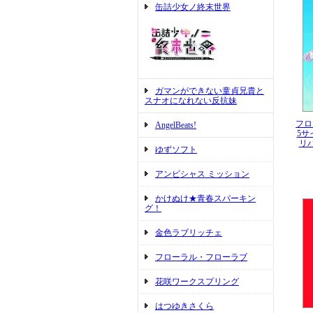
缶詰少女ノ終末世界
ガマンができない童貞兄貴と
スナオになれない反抗妹
フロ
AngelBeats!
5
リ
ゆずソフト
アンビシャス ミッション
かけぬけ★青春スパーキン
グ！
金色ラブリッチェ
フローラル・フローラブ
花咲ワークスプリング
はつゆきさくら