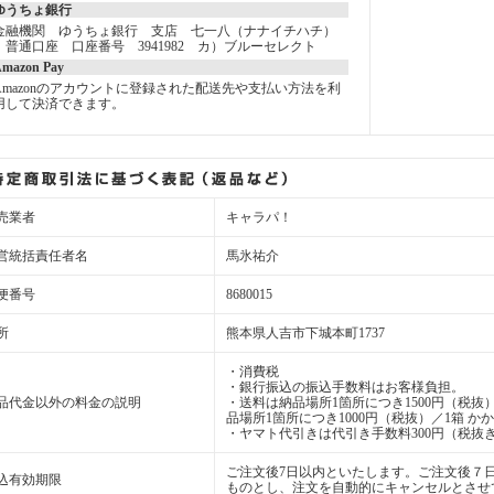
ゆうちょ銀行
金融機関 ゆうちょ銀行 支店 七一八（ナナイチハチ）
普通口座 口座番号 3941982 カ）ブルーセレクト
mazon Pay
Amazonのアカウントに登録された配送先や支払い方法を利
用して決済できます。
売業者
キャラパ！
営統括責任者名
馬氷祐介
便番号
8680015
所
熊本県人吉市下城本町1737
・消費税
・銀行振込の振込手数料はお客様負担。
品代金以外の料金の説明
・送料は納品場所1箇所につき1500円（税抜）
品場所1箇所につき1000円（税抜）／1箱 か
・ヤマト代引きは代引き手数料300円（税抜き
ご注文後7日以内といたします。ご注文後７
込有効期限
ものとし、注文を自動的にキャンセルとさせ