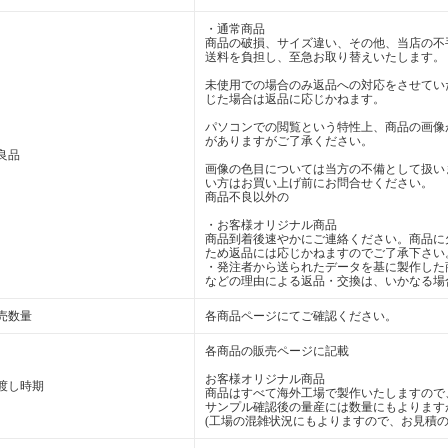
・通常商品
商品の破損、サイズ違い、その他、当店の不
送料を負担し、至急お取り替えいたします。
未使用での場合のみ返品への対応をさせてい
じた場合は返品に応じかねます。
パソコンでの閲覧という特性上、商品の画像
がありますがご了承ください。
良品
画像の色目については当方の不備として扱い
い方はお買い上げ前にお問合せください。
商品不良以外の
・お客様オリジナル商品
商品到着後速やかにご連絡ください。商品に
ため返品には応じかねますのでご了承下さい
・発注者から送られたデータを基に製作した
などの理由による返品・交換は、いかなる場
売数量
各商品ページにてご確認ください。
各商品の販売ページに記載
お客様オリジナル商品
渡し時期
商品はすべて海外工場で製作いたしますので
サンプル確認後の量産には数量にもよります
(工場の混雑状況にもよりますので、お見積の