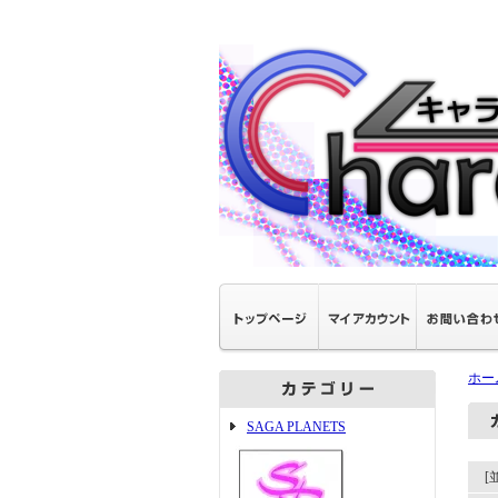
ホー
SAGA PLANETS
[