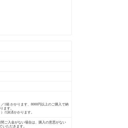
／1箱 かかります、8000円以上のご購入で納
かります。
）/1決済かかります。
日間ご入金がない場合は、購入の意思がない
ていただきます。