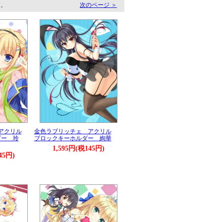
す。
次のページ ＞
アクリル
金色ラブリッチェ アクリル
ダー 玲
ブロックキーホルダー 絢華
1,595円(税145円)
45円)