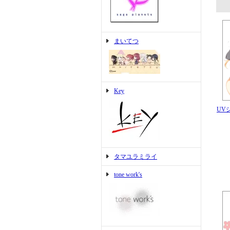
まいてつ
Key
UVシ
タマユラミライ
tone work's