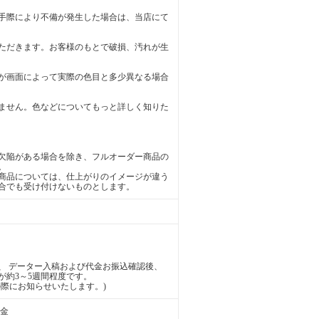
手際により不備が発生した場合は、当店にて
ただきます。お客様のもとで破損、汚れが生
が画面によって実際の色目と多少異なる場合
ません。色などについてもっと詳しく知りた
欠陥がある場合を除き、フルオーダー商品の
。
商品については、仕上がりのイメージが違う
合でも受け付けないものとします。
、 データー入稿および代金お振込確認後、
が約3～5週間程度です。
際にお知らせいたします。)
送金