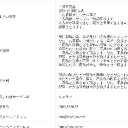
・通常商品
振込は1週間以内
・お客様オリジナル商品
支払い期限
ご入稿後～サンプルご確認直後まで
※入金が確認できない場合は量産できません
請求となります。
受注製造の為、返品及びご入金後のキャンセ
なお、お客様のご都合によるご返品・交換は
・商品の破損などや製作の間違いなどがあっ
返送ただいた場合に限り、不具合の内容を当
品期限
良品と交換させて頂きます。なお、不具合
配送にかかる送料は当社が負担するものとし
商品の交換が不要でキャンセルとされる場
確認した後、商品代金をご返金させて頂きま
商品の破損などや製作の間違いなどがあった
送ただいた場合に限り、不具合の内容を当社
品送料
良品と交換させて頂きます。なお、不具合
配送にかかる送料は当社が負担するものとし
号またはサービス名
キャラパ
話番号
0966-32-9682
開メールアドレス
info@chara-pa.com
ームページアドレス
http://chara-pa.net/