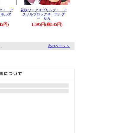
グ！ ア
花咲ワークスプリング！ ア
ーホルダ
クリルブロックキーホルダ
ー 祈A
45円)
1,595円(税145円)
す。
次のページ ＞