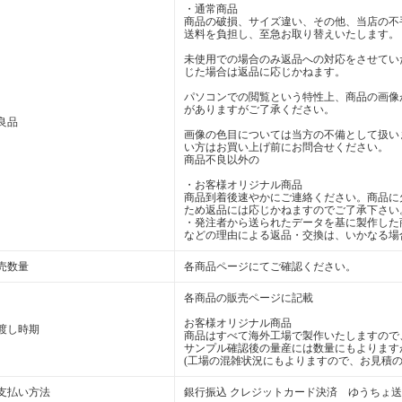
・通常商品
商品の破損、サイズ違い、その他、当店の不
送料を負担し、至急お取り替えいたします。
未使用での場合のみ返品への対応をさせてい
じた場合は返品に応じかねます。
パソコンでの閲覧という特性上、商品の画像
がありますがご了承ください。
良品
画像の色目については当方の不備として扱い
い方はお買い上げ前にお問合せください。
商品不良以外の
・お客様オリジナル商品
商品到着後速やかにご連絡ください。商品に
ため返品には応じかねますのでご了承下さい
・発注者から送られたデータを基に製作した
などの理由による返品・交換は、いかなる場
売数量
各商品ページにてご確認ください。
各商品の販売ページに記載
お客様オリジナル商品
渡し時期
商品はすべて海外工場で製作いたしますので
サンプル確認後の量産には数量にもよります
(工場の混雑状況にもよりますので、お見積の
支払い方法
銀行振込 クレジットカード決済 ゆうちょ