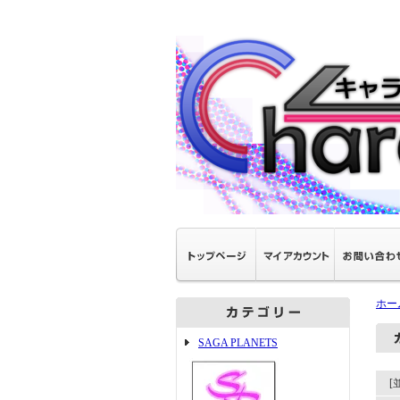
ホー
SAGA PLANETS
[