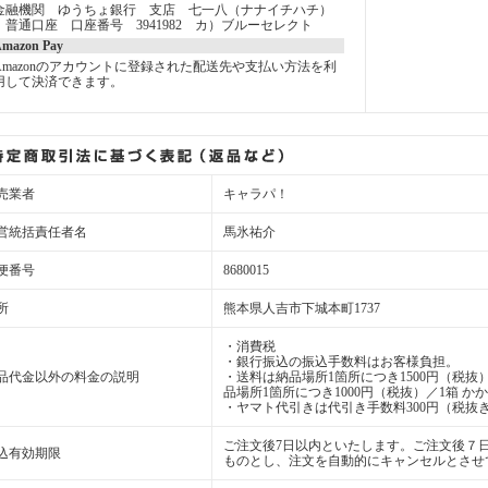
金融機関 ゆうちょ銀行 支店 七一八（ナナイチハチ）
普通口座 口座番号 3941982 カ）ブルーセレクト
mazon Pay
Amazonのアカウントに登録された配送先や支払い方法を利
用して決済できます。
売業者
キャラパ！
営統括責任者名
馬氷祐介
便番号
8680015
所
熊本県人吉市下城本町1737
・消費税
・銀行振込の振込手数料はお客様負担。
品代金以外の料金の説明
・送料は納品場所1箇所につき1500円（税抜）
品場所1箇所につき1000円（税抜）／1箱 か
・ヤマト代引きは代引き手数料300円（税抜き
ご注文後7日以内といたします。ご注文後７
込有効期限
ものとし、注文を自動的にキャンセルとさせ