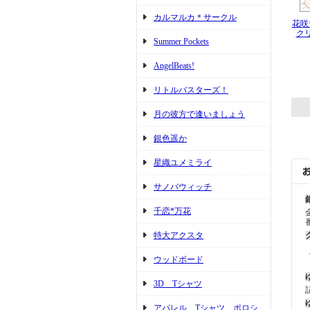
カルマルカ＊サークル
花咲
ク
Summer Pockets
AngelBeats!
リトルバスターズ！
月の彼方で逢いましょう
銀色遥か
星織ユメミライ
サノバウィッチ
千恋*万花
特大アクスタ
ウッドボード
3D Tシャツ
アパレル Tシャツ ポロシ