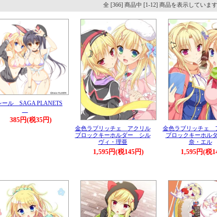
全 [366] 商品中 [1-12] 商品を表示していま
ール SAGA PLANETS
385円(税35円)
金色ラブリッチェ アクリル
金色ラブリッチェ 
ブロックキーホルダー シル
ブロックキーホル
ヴィ・理亜
奈・エル
1,595円(税145円)
1,595円(税1