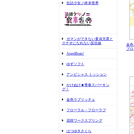
缶詰少女ノ終末世界
ガマンができない童貞兄貴と
スナオになれない反抗妹
金色
ブロ
AngelBeats!
ゆずソフト
アンビシャス ミッション
かけぬけ★青春スパーキン
グ！
金色ラブリッチェ
フローラル・フローラブ
花咲ワークスプリング
はつゆきさくら