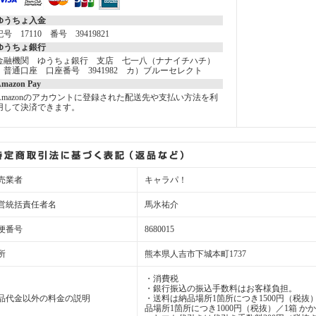
ゆうちょ入金
記号 17110 番号 39419821
ゆうちょ銀行
金融機関 ゆうちょ銀行 支店 七一八（ナナイチハチ）
普通口座 口座番号 3941982 カ）ブルーセレクト
mazon Pay
Amazonのアカウントに登録された配送先や支払い方法を利
用して決済できます。
売業者
キャラパ！
営統括責任者名
馬氷祐介
便番号
8680015
所
熊本県人吉市下城本町1737
・消費税
・銀行振込の振込手数料はお客様負担。
品代金以外の料金の説明
・送料は納品場所1箇所につき1500円（税抜）
品場所1箇所につき1000円（税抜）／1箱 か