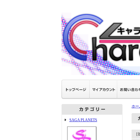
ホー
SAGA PLANETS
[