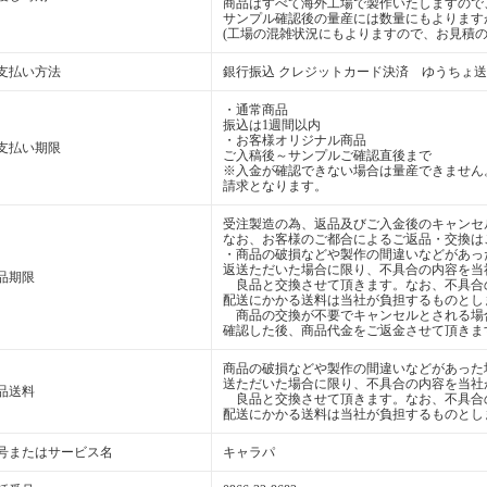
商品はすべて海外工場で製作いたしますので
サンプル確認後の量産には数量にもよります
(工場の混雑状況にもよりますので、お見積の
支払い方法
銀行振込 クレジットカード決済 ゆうちょ
・通常商品
振込は1週間以内
・お客様オリジナル商品
支払い期限
ご入稿後～サンプルご確認直後まで
※入金が確認できない場合は量産できません
請求となります。
受注製造の為、返品及びご入金後のキャンセ
なお、お客様のご都合によるご返品・交換は
・商品の破損などや製作の間違いなどがあっ
返送ただいた場合に限り、不具合の内容を当
品期限
良品と交換させて頂きます。なお、不具合
配送にかかる送料は当社が負担するものとし
商品の交換が不要でキャンセルとされる場
確認した後、商品代金をご返金させて頂きま
商品の破損などや製作の間違いなどがあった
送ただいた場合に限り、不具合の内容を当社
品送料
良品と交換させて頂きます。なお、不具合
配送にかかる送料は当社が負担するものとし
号またはサービス名
キャラパ