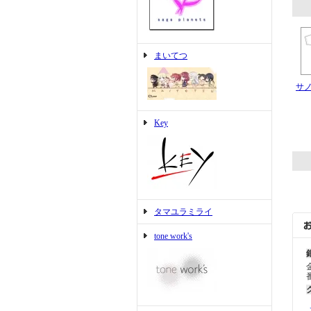
まいてつ
サ
Key
タマユラミライ
tone work's