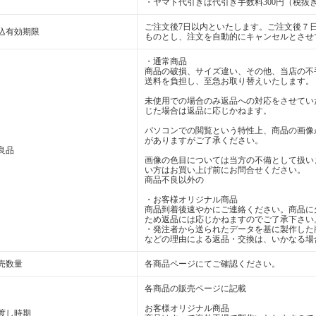
・ヤマト代引きは代引き手数料300円（税抜き
ご注文後7日以内といたします。ご注文後７
込有効期限
ものとし、注文を自動的にキャンセルとさせ
・通常商品
商品の破損、サイズ違い、その他、当店の不
送料を負担し、至急お取り替えいたします。
未使用での場合のみ返品への対応をさせてい
じた場合は返品に応じかねます。
パソコンでの閲覧という特性上、商品の画像
がありますがご了承ください。
良品
画像の色目については当方の不備として扱い
い方はお買い上げ前にお問合せください。
商品不良以外の
・お客様オリジナル商品
商品到着後速やかにご連絡ください。商品に
ため返品には応じかねますのでご了承下さい
・発注者から送られたデータを基に製作した
などの理由による返品・交換は、いかなる場
売数量
各商品ページにてご確認ください。
各商品の販売ページに記載
お客様オリジナル商品
渡し時期