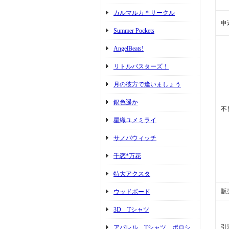
カルマルカ＊サークル
申
Summer Pockets
AngelBeats!
リトルバスターズ！
月の彼方で逢いましょう
銀色遥か
不
星織ユメミライ
サノバウィッチ
千恋*万花
特大アクスタ
販
ウッドボード
3D Tシャツ
引
アパレル Tシャツ ポロシ