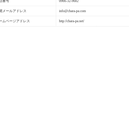
話番号
0966-32-9682
開メールアドレス
info@chara-pa.com
ームページアドレス
http://chara-pa.net/