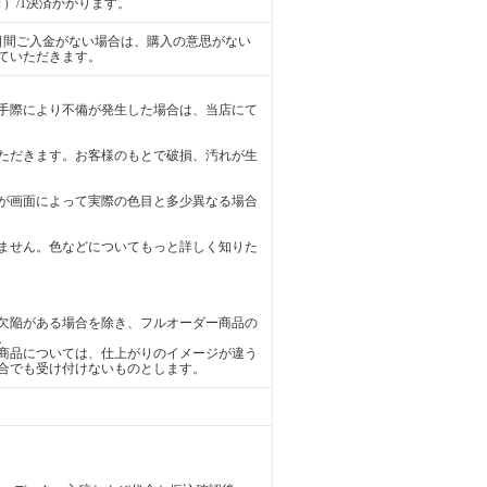
）/1決済かかります。
日間ご入金がない場合は、購入の意思がない
ていただきます。
手際により不備が発生した場合は、当店にて
ただきます。お客様のもとで破損、汚れが生
が画面によって実際の色目と多少異なる場合
ません。色などについてもっと詳しく知りた
欠陥がある場合を除き、フルオーダー商品の
。
商品については、仕上がりのイメージが違う
合でも受け付けないものとします。