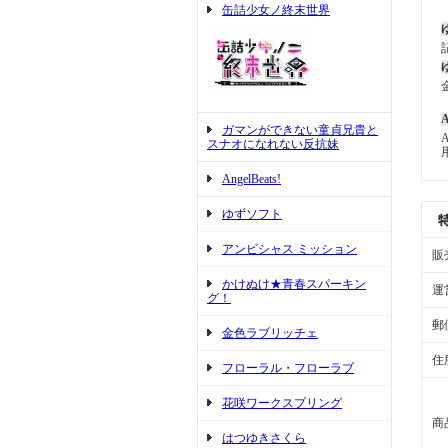
缶詰少女ノ終末世界
A
ガマンができない童貞兄貴と
スナオになれない反抗妹
AngelBeats!
ゆずソフト
アンビシャス ミッション
販
かけぬけ★青春スパーキン
運
グ！
郵
金色ラブリッチェ
住
フローラル・フローラブ
花咲ワークスプリング
商
はつゆきさくら