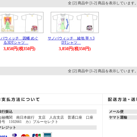
全 [2] 商品中 [1-2] 商品を表示しています
ノバウィッチ 因幡 めぐ
サノバウィッチ 綾地 寧々3
る3DTシャツ
DTシャツ
3,850円(税350円)
3,850円(税350円)
全 [2] 商品中 [1-2] 商品を表示しています
銀行振込
メール便
金融機関 南日本銀行 支店 人吉支店 普通口座 口座
ヤマト運輸
番号 1102661 カ）ブルーセレクト
クレジット