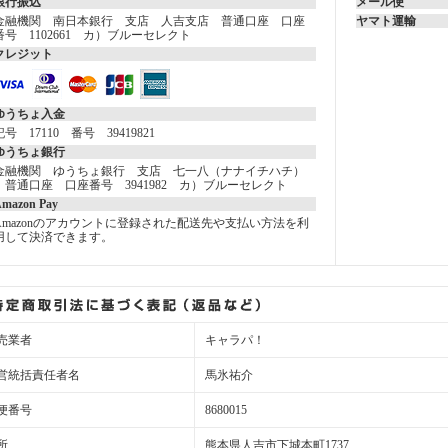
銀行振込
メール便
金融機関 南日本銀行 支店 人吉支店 普通口座 口座
ヤマト運輸
番号 1102661 カ）ブルーセレクト
クレジット
ゆうちょ入金
記号 17110 番号 39419821
ゆうちょ銀行
金融機関 ゆうちょ銀行 支店 七一八（ナナイチハチ）
普通口座 口座番号 3941982 カ）ブルーセレクト
mazon Pay
Amazonのアカウントに登録された配送先や支払い方法を利
用して決済できます。
売業者
キャラパ！
営統括責任者名
馬氷祐介
便番号
8680015
所
熊本県人吉市下城本町1737