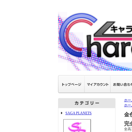
ホー
ホー
SAGA PLANETS
金
完
全高