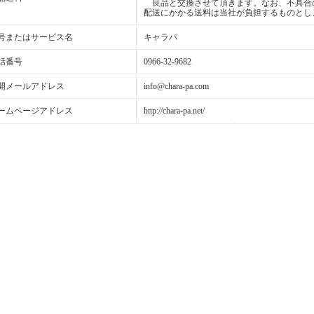
良品と交換させて頂きます。なお、不具合
配送にかかる送料は当社が負担するものとし
号またはサービス名
キャラパ
話番号
0966-32-9682
開メールアドレス
info@chara-pa.com
ームページアドレス
http://chara-pa.net/