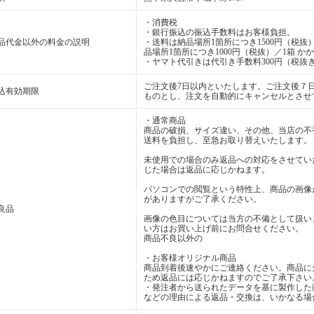
・消費税
・銀行振込の振込手数料はお客様負担。
品代金以外の料金の説明
・送料は納品場所1箇所につき1500円（税抜）
品場所1箇所につき1000円（税抜）／1箱 か
・ヤマト代引きは代引き手数料300円（税抜き
ご注文後7日以内といたします。ご注文後７
込有効期限
ものとし、注文を自動的にキャンセルとさせ
・通常商品
商品の破損、サイズ違い、その他、当店の不
送料を負担し、至急お取り替えいたします。
未使用での場合のみ返品への対応をさせてい
じた場合は返品に応じかねます。
パソコンでの閲覧という特性上、商品の画像
がありますがご了承ください。
良品
画像の色目については当方の不備として扱い
い方はお買い上げ前にお問合せください。
商品不良以外の
・お客様オリジナル商品
商品到着後速やかにご連絡ください。商品に
ため返品には応じかねますのでご了承下さい
・発注者から送られたデータを基に製作した
などの理由による返品・交換は、いかなる場