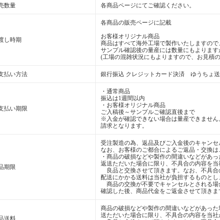
売数量
各商品ページにてご確認ください。
各商品の販売ページに記載
お客様オリジナル商品
渡し時期
商品はすべて海外工場で製作いたしますので
サンプル確認後の量産には数量にもよります
(工場の混雑状況にもよりますので、お見積の
支払い方法
銀行振込 クレジットカード決済 ゆうちょ
・通常商品
振込は1週間以内
・お客様オリジナル商品
支払い期限
ご入稿後～サンプルご確認直後まで
※入金が確認できない場合は量産できません
請求となります。
受注製造の為、返品及びご入金後のキャンセ
なお、お客様のご都合によるご返品・交換は
・商品の破損などや製作の間違いなどがあっ
返送ただいた場合に限り、不具合の内容を当
品期限
良品と交換させて頂きます。なお、不具合
配送にかかる送料は当社が負担するものとし
商品の交換が不要でキャンセルとされる場
確認した後、商品代金をご返金させて頂きま
商品の破損などや製作の間違いなどがあった
送ただいた場合に限り、不具合の内容を当社
品送料