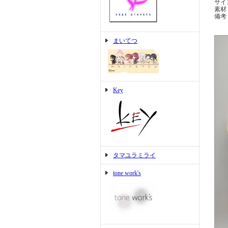
サイズ
素材
備考
まいてつ
Key
タマユラミライ
tone work's