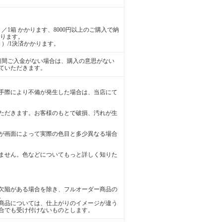
／1箱 かかります、8000円以上のご購入で納
かります。
）/1決済かかります。
日間ご入金がない場合は、購入の意思がない
ていただきます。
手際により不備が発生した場合は、当店にて
ただきます。お客様のもとで破損、汚れが生
が画面によって実際の色目と多少異なる場合
ません。色などについてもっと詳しく知りた
欠陥がある場合を除き、フルオーダー商品の
。
商品については、仕上がりのイメージが違う
合でも受け付けないものとします。