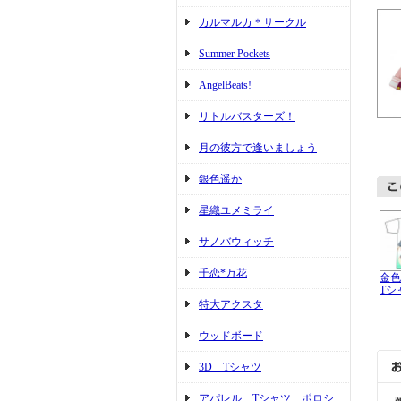
カルマルカ＊サークル
Summer Pockets
AngelBeats!
リトルバスターズ！
月の彼方で逢いましょう
銀色遥か
星織ユメミライ
サノバウィッチ
千恋*万花
金色
Tシ
特大アクスタ
ウッドボード
3D Tシャツ
アパレル Tシャツ ポロシ