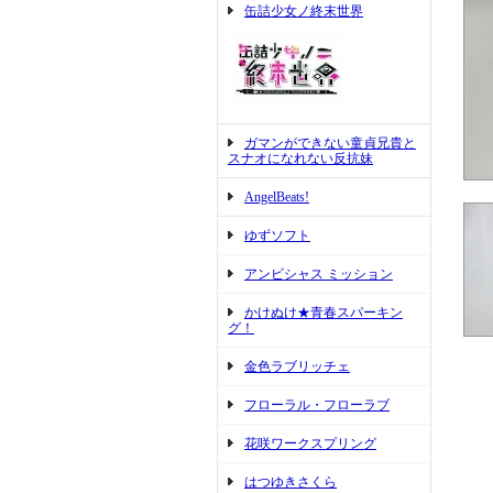
缶詰少女ノ終末世界
ガマンができない童貞兄貴と
スナオになれない反抗妹
AngelBeats!
ゆずソフト
アンビシャス ミッション
かけぬけ★青春スパーキン
グ！
金色ラブリッチェ
フローラル・フローラブ
花咲ワークスプリング
はつゆきさくら