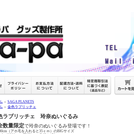
ム
SAGA PLANETS
＞
ム
金色ラブリッチェ
＞
色ラブリッチェ 玲奈ぬいぐるみ
全数量限定
で玲奈のぬいぐるみ登場です！
30cm（アホ毛を入れると35ｃｍ）のBIGサイズ