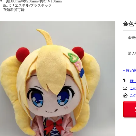
 縦300mm×横250mm×奥行き150mm
 綿/ポリエステル/プラスチック
 衣類着脱可能
金色
販売
購入
» 特定
買
こ
こ