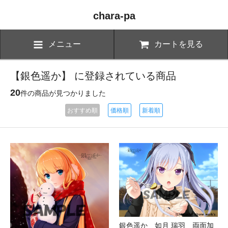
chara-pa
メニュー
カートを見る
【銀色遥か】 に登録されている商品
20
件の商品が見つかりました
おすすめ順
価格順
新着順
銀色遥か 如月 瑞羽 両面加