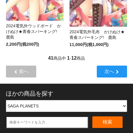
2024電気外ウッドボード か
けぬけ★青春スパーキング!
2024電気外毛布 かけぬけ★
鹿島
青春スパーキング! 鹿島
2,200円(税200円)
11,000円(税1,000円)
41
1
12
商品中
-
商品
前へ
次へ
ほかの商品を探す
検索