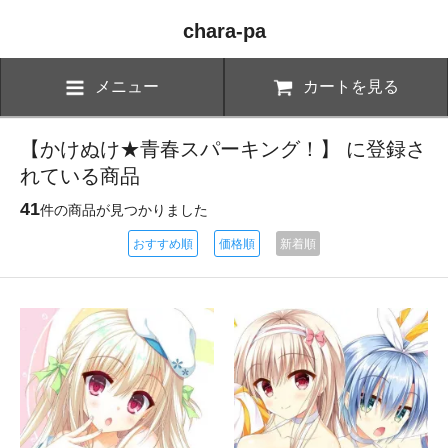
chara-pa
メニュー
カートを見る
【かけぬけ★青春スパーキング！】 に登録さ
れている商品
41
件の商品が見つかりました
おすすめ順
価格順
新着順