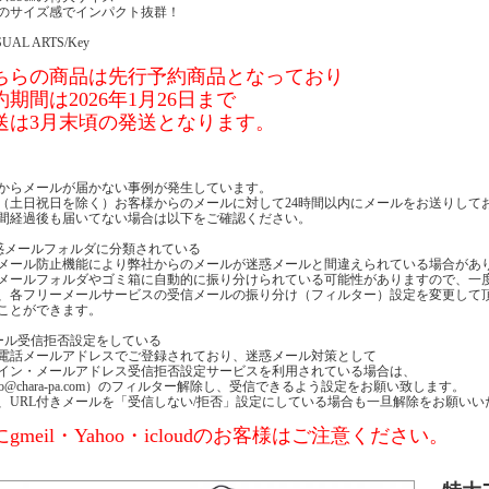
のサイズ感でインパクト抜群！
SUAL ARTS/Key
ちらの商品は先行予約商品となっており
約期間は2026年1月26日まで
送は3月末頃の発送となります。
からメールが届かない事例が発生しています。
（土日祝日を除く）お客様からのメールに対して24時間以内にメールをお送りして
時間経過後も届いてない場合は以下をご確認ください。
惑メールフォルダに分類されている
メール防止機能により弊社からのメールが迷惑メールと間違えられている場合があ
メールフォルダやゴミ箱に自動的に振り分けられている可能性がありますので、一
、各フリーメールサービスの受信メールの振り分け（フィルター）設定を変更して
ことができます。
ール受信拒否設定をしている
電話メールアドレスでご登録されており、迷惑メール対策として
イン・メールアドレス受信拒否設定サービスを利用されている場合は、
nfo@chara-pa.com）のフィルター解除し、受信できるよう設定をお願い致します。
、URL付きメールを「受信しない/拒否」設定にしている場合も一旦解除をお願いい
gmeil・Yahoo・icloudのお客様はご注意ください。