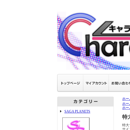
ホー
ホー
ホー
SAGA PLANETS
特
特大
サイ