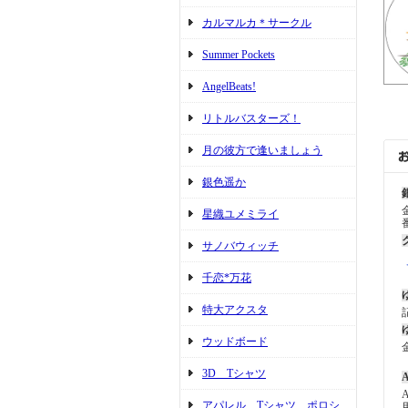
カルマルカ＊サークル
Summer Pockets
AngelBeats!
リトルバスターズ！
月の彼方で逢いましょう
銀色遥か
星織ユメミライ
サノバウィッチ
千恋*万花
特大アクスタ
ウッドボード
3D Tシャツ
A
アパレル Tシャツ ポロシ