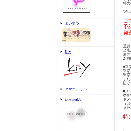
特大
©VI
こ
まいてつ
予
発
重要
当店
Key
通常
24
■迷
迷惑
迷惑
また
防ぐ
タマユラミライ
■メ
携帯
tone work's
ドメ
（i
また
特に