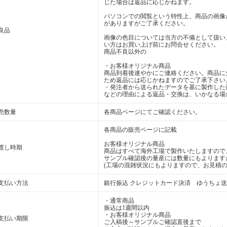
じた場合は返品に応じかねます。
パソコンでの閲覧という特性上、商品の画像
がありますがご了承ください。
良品
画像の色目については当方の不備として扱い
い方はお買い上げ前にお問合せください。
商品不良以外の
・お客様オリジナル商品
商品到着後速やかにご連絡ください。商品に
ため返品には応じかねますのでご了承下さい
・発注者から送られたデータを基に製作した
などの理由による返品・交換は、いかなる場
売数量
各商品ページにてご確認ください。
各商品の販売ページに記載
お客様オリジナル商品
渡し時期
商品はすべて海外工場で製作いたしますので
サンプル確認後の量産には数量にもよります
(工場の混雑状況にもよりますので、お見積の
支払い方法
銀行振込 クレジットカード決済 ゆうちょ
・通常商品
振込は1週間以内
・お客様オリジナル商品
支払い期限
ご入稿後～サンプルご確認直後まで