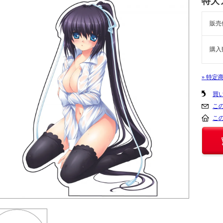
特大
販売
購入
» 特定
買
こ
こ