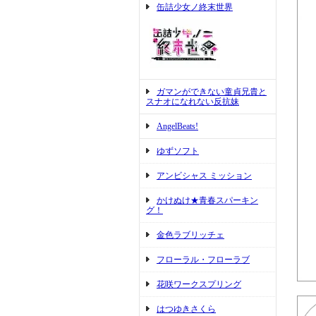
缶詰少女ノ終末世界
ガマンができない童貞兄貴と
スナオになれない反抗妹
AngelBeats!
ゆずソフト
アンビシャス ミッション
かけぬけ★青春スパーキン
グ！
金色ラブリッチェ
フローラル・フローラブ
花咲ワークスプリング
はつゆきさくら