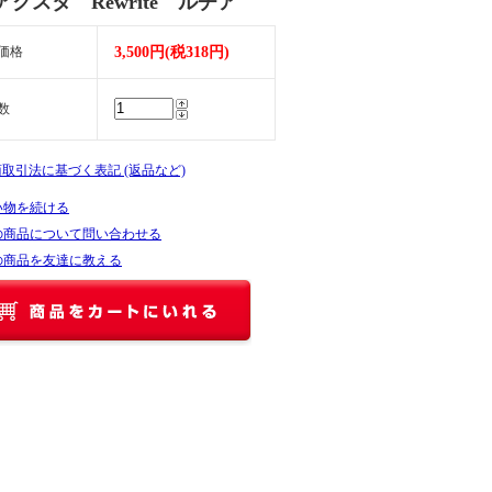
アクスタ Rewrite ルチア
価格
3,500円(税318円)
数
商取引法に基づく表記 (返品など)
い物を続ける
の商品について問い合わせる
の商品を友達に教える