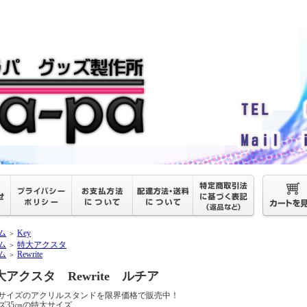
ム
Key
＞
ム
特大アクスタ
＞
ム
Rewrite
＞
大アクスタ Rewrite ルチア
サイズのアクリルスタンドを限界価格で販売中！
ズ35㎝の特大サイズ