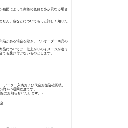
が画面によって実際の色目と多少異なる場合
ません。色などについてもっと詳しく知りた
欠陥がある場合を除き、フルオーダー商品の
。
商品については、仕上がりのイメージが違う
合でも受け付けないものとします。
、 データー入稿および代金お振込確認後、
が約3～5週間程度です。
際にお知らせいたします。)
送金