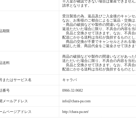
※入金が確認できない場合は量産できません
請求となります。
受注製造の為、返品及びご入金後のキャンセ
なお、お客様のご都合によるご返品・交換は
・商品の破損などや製作の間違いなどがあっ
返送ただいた場合に限り、不具合の内容を当
品期限
良品と交換させて頂きます。なお、不具合
配送にかかる送料は当社が負担するものとし
商品の交換が不要でキャンセルとされる場
確認した後、商品代金をご返金させて頂きま
商品の破損などや製作の間違いなどがあった
送ただいた場合に限り、不具合の内容を当社
品送料
良品と交換させて頂きます。なお、不具合
配送にかかる送料は当社が負担するものとし
号またはサービス名
キャラパ
話番号
0966-32-9682
開メールアドレス
info@chara-pa.com
ームページアドレス
http://chara-pa.net/