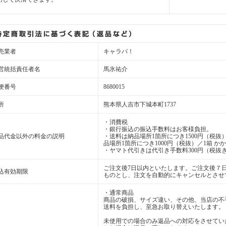
売業者
キャラパ！
営統括責任者名
馬氷祐介
便番号
8680015
所
熊本県人吉市下城本町1737
・消費税
・銀行振込の振込手数料はお客様負担。
品代金以外の料金の説明
・送料は納品場所1箇所につき1500円（税抜）
品場所1箇所につき1000円（税抜）／1箱 か
・ヤマト代引きは代引き手数料300円（税抜き
ご注文後7日以内といたします。ご注文後７
込有効期限
ものとし、注文を自動的にキャンセルとさせ
・通常商品
商品の破損、サイズ違い、その他、当店の不
送料を負担し、至急お取り替えいたします。
未使用での場合のみ返品への対応をさせてい