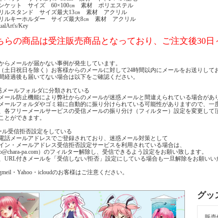
ンケット サイズ 60×100㎝ 素材 ポリエステル
リルスタンド サイズ最大13㎝ 素材 アクリル
リルキーホルダー サイズ最大8㎝ 素材 アクリル
alArt's/Key
ちらの商品は受注販売商品となっており、ご注文後30日
からメールが届かない事例が発生しています。
（土日祝日を除く）お客様からのメールに対して24時間以内にメールをお送りして
時間経過後も届いてない場合は以下をご確認ください。
惑メールフォルダに分類されている
メール防止機能により弊社からのメールが迷惑メールと間違えられている場合があ
メールフォルダやゴミ箱に自動的に振り分けられている可能性がありますので、一
、各フリーメールサービスの受信メールの振り分け（フィルター）設定を変更して
ことができます。
ール受信拒否設定をしている
電話メールアドレスでご登録されており、迷惑メール対策として
イン・メールアドレス受信拒否設定サービスを利用されている場合は、
nfo@chara-pa.com）のフィルター解除し、受信できるよう設定をお願い致します。
、URL付きメールを「受信しない/拒否」設定にしている場合も一旦解除をお願いい
meil・Yahoo・icloudのお客様はご注意ください。
グッ
販売