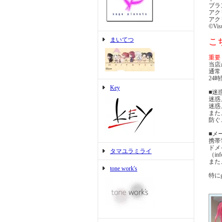
ブラ
アク
アク
©Visu
まいてつ
こ
重要
当店
通常
24
Key
■迷
迷惑
迷惑
また
防ぐ
■メ
携帯
ドメ
タマユラミライ
（i
また
tone work's
特にg