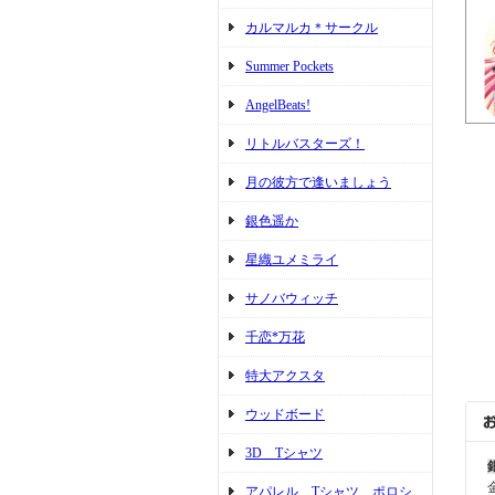
カルマルカ＊サークル
Summer Pockets
AngelBeats!
リトルバスターズ！
月の彼方で逢いましょう
銀色遥か
星織ユメミライ
サノバウィッチ
千恋*万花
特大アクスタ
ウッドボード
3D Tシャツ
アパレル Tシャツ ポロシ