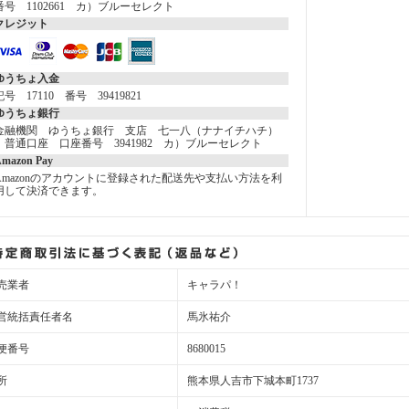
番号 1102661 カ）ブルーセレクト
クレジット
ゆうちょ入金
記号 17110 番号 39419821
ゆうちょ銀行
金融機関 ゆうちょ銀行 支店 七一八（ナナイチハチ）
普通口座 口座番号 3941982 カ）ブルーセレクト
mazon Pay
Amazonのアカウントに登録された配送先や支払い方法を利
用して決済できます。
売業者
キャラパ！
営統括責任者名
馬氷祐介
便番号
8680015
所
熊本県人吉市下城本町1737