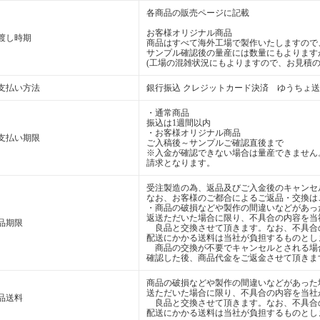
各商品の販売ページに記載
お客様オリジナル商品
渡し時期
商品はすべて海外工場で製作いたしますので
サンプル確認後の量産には数量にもよります
(工場の混雑状況にもよりますので、お見積の
支払い方法
銀行振込 クレジットカード決済 ゆうちょ
・通常商品
振込は1週間以内
・お客様オリジナル商品
支払い期限
ご入稿後～サンプルご確認直後まで
※入金が確認できない場合は量産できません
請求となります。
受注製造の為、返品及びご入金後のキャンセ
なお、お客様のご都合によるご返品・交換は
・商品の破損などや製作の間違いなどがあっ
返送ただいた場合に限り、不具合の内容を当
品期限
良品と交換させて頂きます。なお、不具合
配送にかかる送料は当社が負担するものとし
商品の交換が不要でキャンセルとされる場
確認した後、商品代金をご返金させて頂きま
商品の破損などや製作の間違いなどがあった
送ただいた場合に限り、不具合の内容を当社
品送料
良品と交換させて頂きます。なお、不具合
配送にかかる送料は当社が負担するものとし