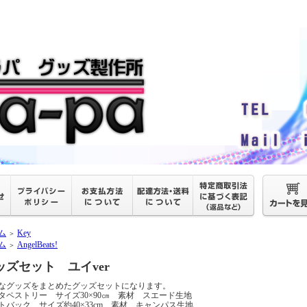
ム
Key
＞
ム
AngelBeats!
＞
ッズセット ユイver
なグッズをまとめたグッズセットになります。
タペストリー サイズ30×90㎝ 素材 スエード生地
トバック サイズ約40×33cm 素材 キャンパス生地