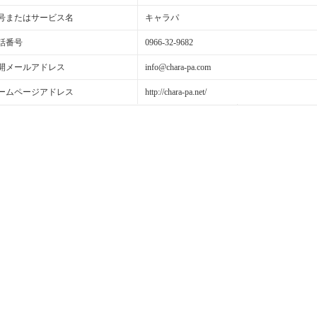
号またはサービス名
キャラパ
話番号
0966-32-9682
開メールアドレス
info@chara-pa.com
ームページアドレス
http://chara-pa.net/