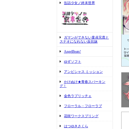
缶詰少女ノ終末世界
ガマンができない童貞兄貴と
スナオになれない反抗妹
AngelBeats!
ゆずソフト
アンビシャス ミッション
かけぬけ★青春スパーキン
グ！
金色ラブリッチェ
フローラル・フローラブ
花咲ワークスプリング
はつゆきさくら