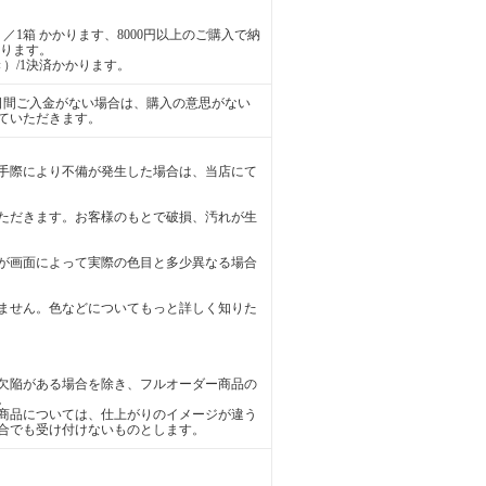
／1箱 かかります、8000円以上のご購入で納
かります。
）/1決済かかります。
日間ご入金がない場合は、購入の意思がない
ていただきます。
手際により不備が発生した場合は、当店にて
ただきます。お客様のもとで破損、汚れが生
が画面によって実際の色目と多少異なる場合
ません。色などについてもっと詳しく知りた
欠陥がある場合を除き、フルオーダー商品の
。
商品については、仕上がりのイメージが違う
合でも受け付けないものとします。