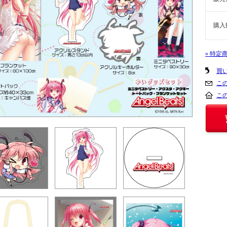
購入
» 特定
買
こ
こ