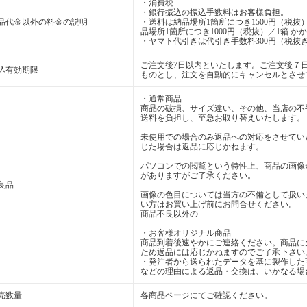
・消費税
・銀行振込の振込手数料はお客様負担。
品代金以外の料金の説明
・送料は納品場所1箇所につき1500円（税抜）
品場所1箇所につき1000円（税抜）／1箱 か
・ヤマト代引きは代引き手数料300円（税抜き
ご注文後7日以内といたします。ご注文後７
込有効期限
ものとし、注文を自動的にキャンセルとさせ
・通常商品
商品の破損、サイズ違い、その他、当店の不
送料を負担し、至急お取り替えいたします。
未使用での場合のみ返品への対応をさせてい
じた場合は返品に応じかねます。
パソコンでの閲覧という特性上、商品の画像
がありますがご了承ください。
良品
画像の色目については当方の不備として扱い
い方はお買い上げ前にお問合せください。
商品不良以外の
・お客様オリジナル商品
商品到着後速やかにご連絡ください。商品に
ため返品には応じかねますのでご了承下さい
・発注者から送られたデータを基に製作した
などの理由による返品・交換は、いかなる場
売数量
各商品ページにてご確認ください。