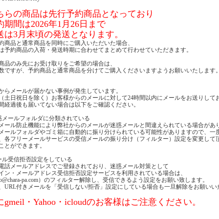
ちらの商品は先行予約商品となっており
約期間は2026年1月26日まで
送は3月末頃の発送となります。
約商品と通常商品を同時にご購入いただいた場合、
は予約商品の入荷・発送時期に合わせてまとめて行わせていただきます。
商品のみ先にお受け取りをご希望の場合は、
数ですが、予約商品と通常商品を分けてご購入くださいますようお願いいたします
からメールが届かない事例が発生しています。
（土日祝日を除く）お客様からのメールに対して24時間以内にメールをお送りして
時間経過後も届いてない場合は以下をご確認ください。
惑メールフォルダに分類されている
メール防止機能により弊社からのメールが迷惑メールと間違えられている場合があ
メールフォルダやゴミ箱に自動的に振り分けられている可能性がありますので、一
、各フリーメールサービスの受信メールの振り分け（フィルター）設定を変更して
ことができます。
ール受信拒否設定をしている
電話メールアドレスでご登録されており、迷惑メール対策として
イン・メールアドレス受信拒否設定サービスを利用されている場合は、
nfo@chara-pa.com）のフィルター解除し、受信できるよう設定をお願い致します。
、URL付きメールを「受信しない/拒否」設定にしている場合も一旦解除をお願いい
gmeil・Yahoo・icloudのお客様はご注意ください。