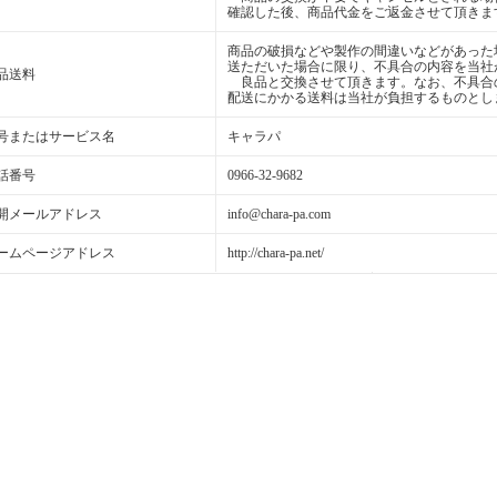
確認した後、商品代金をご返金させて頂きま
商品の破損などや製作の間違いなどがあった
送ただいた場合に限り、不具合の内容を当社
品送料
良品と交換させて頂きます。なお、不具合
配送にかかる送料は当社が負担するものとし
号またはサービス名
キャラパ
話番号
0966-32-9682
開メールアドレス
info@chara-pa.com
ームページアドレス
http://chara-pa.net/