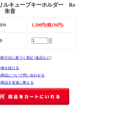
リルキューブキーホルダー Re
te 朱音
価格
1,500円(税136円)
数
商取引法に基づく表記 (返品など)
い物を続ける
の商品について問い合わせる
の商品を友達に教える