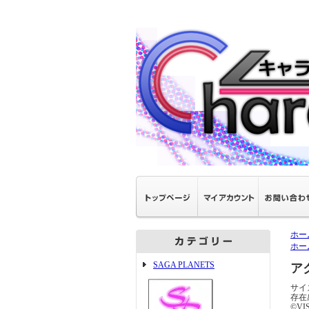
ホー
ホー
SAGA PLANETS
ア
サイ
存在
©VI