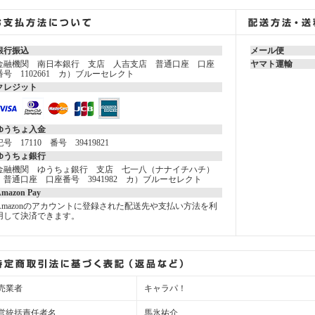
銀行振込
メール便
金融機関 南日本銀行 支店 人吉支店 普通口座 口座
ヤマト運輸
番号 1102661 カ）ブルーセレクト
クレジット
ゆうちょ入金
記号 17110 番号 39419821
ゆうちょ銀行
金融機関 ゆうちょ銀行 支店 七一八（ナナイチハチ）
普通口座 口座番号 3941982 カ）ブルーセレクト
mazon Pay
Amazonのアカウントに登録された配送先や支払い方法を利
用して決済できます。
売業者
キャラパ！
営統括責任者名
馬氷祐介