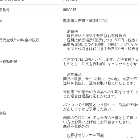
便番号
8680015
所
熊本県人吉市下城本町1737
・消費税
・銀行振込の振込手数料はお客様負担。
品代金以外の料金の説明
・送料は納品場所1箇所につき1500円（税抜）
品場所1箇所につき1000円（税抜）／1箱 か
・ヤマト代引きは代引き手数料300円（税抜き
ご注文後7日以内といたします。ご注文後７
込有効期限
ものとし、注文を自動的にキャンセルとさせ
・通常商品
商品の破損、サイズ違い、その他、当店の不
送料を負担し、至急お取り替えいたします。
未使用での場合のみ返品への対応をさせてい
じた場合は返品に応じかねます。
パソコンでの閲覧という特性上、商品の画像
がありますがご了承ください。
良品
画像の色目については当方の不備として扱い
い方はお買い上げ前にお問合せください。
商品不良以外の
・お客様オリジナル商品