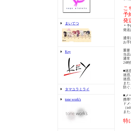
こ
予
発
まいてつ
＊予
発送
通常
お手
重要
Key
当店
通常
24
■迷
迷惑
迷惑
また
防ぐ
タマユラミライ
■メ
tone work's
携帯
ドメ
（i
また
特に