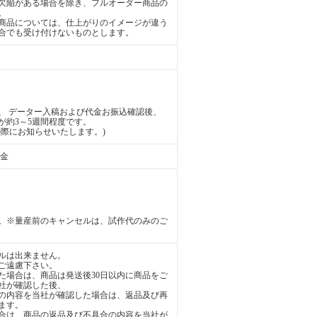
欠陥がある場合を除き、フルオーダー商品の
。
商品については、仕上がりのイメージが違う
合でも受け付けないものとします。
、 データー入稿および代金お振込確認後、
が約3～5週間程度です。
際にお知らせいたします。)
送金
。※量産前のキャンセルは、試作代のみのご
ルは出来ません。
ご遠慮下さい。
た場合は、商品は発送後30日以内に商品をご
社が確認した後、
の内容を当社が確認した場合は、返品及び再
ます。
合は、商品の返品及び不具合の内容を当社が