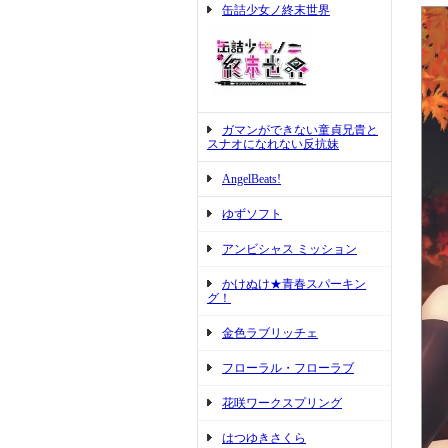
缶詰少女ノ終末世界
ガマンができない童貞兄貴と
スナオになれない反抗妹
AngelBeats!
ゆずソフト
アンビシャス ミッション
かけぬけ★青春スパーキン
グ！
金色ラブリッチェ
フローラル・フローラブ
花咲ワークスプリング
はつゆきさくら