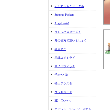
カルマルカ＊サークル
Summer Pockets
AngelBeats!
リトルバスターズ！
月の彼方で逢いましょう
銀色遥か
星織ユメミライ
サノバウィッチ
千恋*万花
特大アクスタ
ウッドボード
3D Tシャツ
アパレル Tシャツ ポロシ