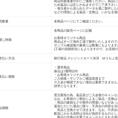
商品到着後速やかにご連絡ください。商品に
ため返品には応じかねますのでご了承下さい
・発注者から送られたデータを基に製作した
などの理由による返品・交換は、いかなる場
売数量
各商品ページにてご確認ください。
各商品の販売ページに記載
お客様オリジナル商品
渡し時期
商品はすべて海外工場で製作いたしますので
サンプル確認後の量産には数量にもよります
(工場の混雑状況にもよりますので、お見積の
支払い方法
銀行振込 クレジットカード決済 ゆうちょ
・通常商品
振込は1週間以内
・お客様オリジナル商品
支払い期限
ご入稿後～サンプルご確認直後まで
※入金が確認できない場合は量産できません
請求となります。
受注製造の為、返品及びご入金後のキャンセ
なお、お客様のご都合によるご返品・交換は
・商品の破損などや製作の間違いなどがあっ
返送ただいた場合に限り、不具合の内容を当
品期限
良品と交換させて頂きます。なお、不具合
配送にかかる送料は当社が負担するものとし
商品の交換が不要でキャンセルとされる場