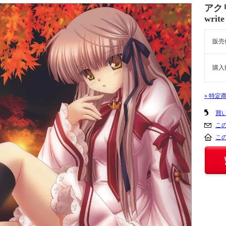
アク
wri
販売
購入
» 特定
買
こ
こ