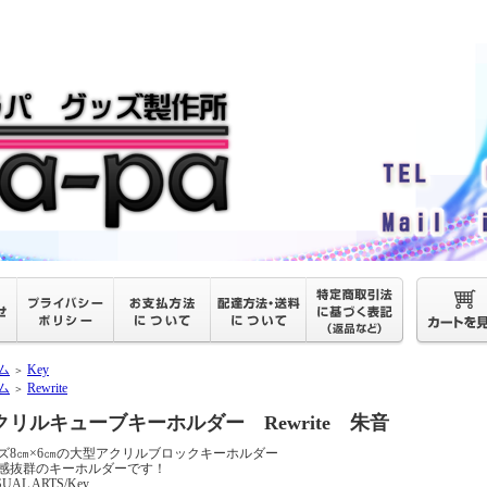
ム
Key
＞
ム
Rewrite
＞
クリルキューブキーホルダー Rewrite 朱音
ズ8㎝×6㎝の大型アクリルブロックキーホルダー
感抜群のキーホルダーです！
SUAL ARTS/Key