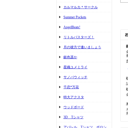
カルマルカ＊サークル
Summer Pockets
AngelBeats!
リトルバスターズ！
月の彼方で逢いましょう
銀色遥か
星織ユメミライ
サノバウィッチ
千恋*万花
特大アクスタ
A
ウッドボード
3D Tシャツ
アパレル Tシャツ ポロシ