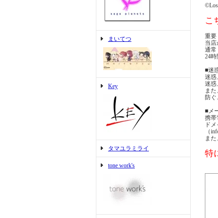
©Los
こ
重要
まいてつ
当店
通常
24
■迷
迷惑
迷惑
Key
また
防ぐ
■メ
携帯
ドメ
（i
また
タマユラミライ
特に
tone work's