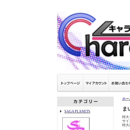
ホー
ま
SAGA PLANETS
特大
サイ
特大