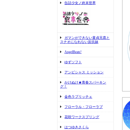
缶詰少女ノ終末世界
ガマンができない童貞兄貴と
スナオになれない反抗妹
AngelBeats!
ゆずソフト
アンビシャス ミッション
かけぬけ★青春スパーキン
グ！
金色ラブリッチェ
フローラル・フローラブ
花咲ワークスプリング
はつゆきさくら