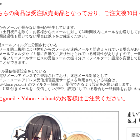
e
ちらの商品は受注販売商品となっており、ご注文後30日
からメールが届かない事例が発生しています。
（土日祝日を除く）お客様からのメールに対して24時間以内にメールをお送りして
時間経過後も届いてない場合は以下をご確認ください。
惑メールフォルダに分類されている
メール防止機能により弊社からのメールが迷惑メールと間違えられている場合があ
メールフォルダやゴミ箱に自動的に振り分けられている可能性がありますので、一
、各フリーメールサービスの受信メールの振り分け（フィルター）設定を変更して
ことができます。
ール受信拒否設定をしている
電話メールアドレスでご登録されており、迷惑メール対策として
イン・メールアドレス受信拒否設定サービスを利用されている場合は、
nfo@chara-pa.com）のフィルター解除し、受信できるよう設定をお願い致します。
、URL付きメールを「受信しない/拒否」設定にしている場合も一旦解除をお願いい
gmeil・Yahoo・icloudのお客様はご注意ください。
まい
＆オ
販売