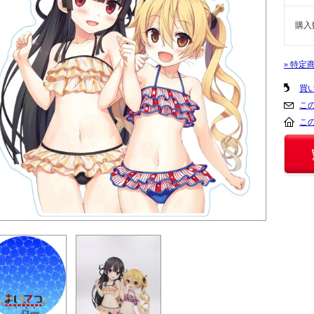
購入
» 特定
買
こ
こ