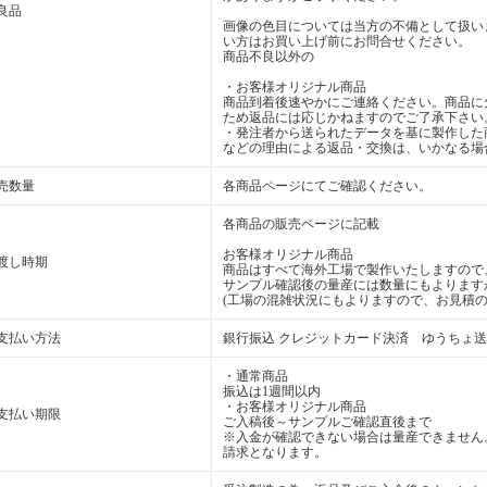
良品
画像の色目については当方の不備として扱い
い方はお買い上げ前にお問合せください。
商品不良以外の
・お客様オリジナル商品
商品到着後速やかにご連絡ください。商品に
ため返品には応じかねますのでご了承下さい
・発注者から送られたデータを基に製作した
などの理由による返品・交換は、いかなる場
売数量
各商品ページにてご確認ください。
各商品の販売ページに記載
お客様オリジナル商品
渡し時期
商品はすべて海外工場で製作いたしますので
サンプル確認後の量産には数量にもよります
(工場の混雑状況にもよりますので、お見積の
支払い方法
銀行振込 クレジットカード決済 ゆうちょ
・通常商品
振込は1週間以内
・お客様オリジナル商品
支払い期限
ご入稿後～サンプルご確認直後まで
※入金が確認できない場合は量産できません
請求となります。