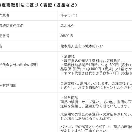
売業者
キャラパ！
営統括責任者名
馬氷祐介
便番号
8680015
所
熊本県人吉市下城本町1737
・消費税
・銀行振込の振込手数料はお客様負担。
品代金以外の料金の説明
・送料は納品場所1箇所につき1500円（税抜）
品場所1箇所につき1000円（税抜）／1箱 か
・ヤマト代引きは代引き手数料300円（税抜き
ご注文後7日以内といたします。ご注文後７
込有効期限
ものとし、注文を自動的にキャンセルとさせ
・通常商品
商品の破損、サイズ違い、その他、当店の不
送料を負担し、至急お取り替えいたします。
未使用での場合のみ返品への対応をさせてい
じた場合は返品に応じかねます。
パソコンでの閲覧という特性上、商品の画像
がありますがご了承ください。