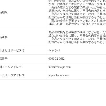
受注製造の為、返品及びご入金後のキャンセ
なお、お客様のご都合によるご返品・交換は
・商品の破損などや製作の間違いなどがあっ
返送ただいた場合に限り、不具合の内容を当
品期限
良品と交換させて頂きます。なお、不具合
配送にかかる送料は当社が負担するものとし
商品の交換が不要でキャンセルとされる場
確認した後、商品代金をご返金させて頂きま
商品の破損などや製作の間違いなどがあった
送ただいた場合に限り、不具合の内容を当社
品送料
良品と交換させて頂きます。なお、不具合
配送にかかる送料は当社が負担するものとし
号またはサービス名
キャラパ
話番号
0966-32-9682
開メールアドレス
info@chara-pa.com
ームページアドレス
http://chara-pa.net/