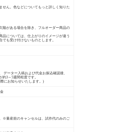
ません。色などについてもっと詳しく知りた
欠陥がある場合を除き、フルオーダー商品の
。
商品については、仕上がりのイメージが違う
合でも受け付けないものとします。
、 データー入稿および代金お振込確認後、
が約3～5週間程度です。
際にお知らせいたします。)
送金
。※量産前のキャンセルは、試作代のみのご