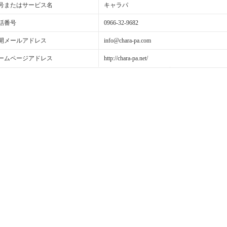
号またはサービス名
キャラパ
話番号
0966-32-9682
開メールアドレス
info@chara-pa.com
ームページアドレス
http://chara-pa.net/