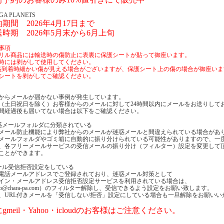
GA PLANETS
期間 2026年4月17日まで
時期 2026年5月末から6月上旬
事項
リル商品には輸送時の傷防止に表裏に保護シートが貼って御座います。
時には剥がして使用してください。
品到着時細かい傷が見える場合がございますが、保護シート上の傷の場合が御座いま
シートを剥がしてご確認ください。
からメールが届かない事例が発生しています。
（土日祝日を除く）お客様からのメールに対して24時間以内にメールをお送りして
時間経過後も届いてない場合は以下をご確認ください。
惑メールフォルダに分類されている
メール防止機能により弊社からのメールが迷惑メールと間違えられている場合があ
メールフォルダやゴミ箱に自動的に振り分けられている可能性がありますので、一
、各フリーメールサービスの受信メールの振り分け（フィルター）設定を変更して
ことができます。
ール受信拒否設定をしている
電話メールアドレスでご登録されており、迷惑メール対策として
イン・メールアドレス受信拒否設定サービスを利用されている場合は、
nfo@chara-pa.com）のフィルター解除し、受信できるよう設定をお願い致します。
、URL付きメールを「受信しない/拒否」設定にしている場合も一旦解除をお願いい
gmeil・Yahoo・icloudのお客様はご注意ください。