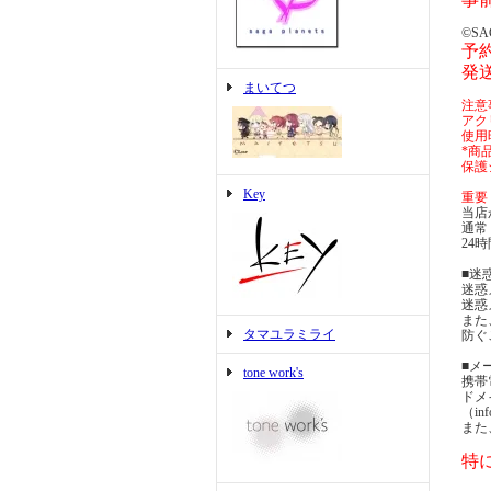
©SA
予約
発送
まいてつ
注意
アク
使用
*商
保護
Key
重要
当店
通常
24
■迷
迷惑
迷惑
また
タマユラミライ
防ぐ
■メ
tone work's
携帯
ドメ
（i
また
特に