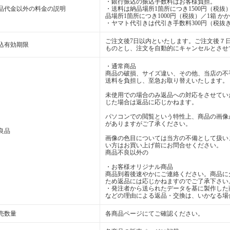
・銀行振込の振込手数料はお客様負担。
品代金以外の料金の説明
・送料は納品場所1箇所につき1500円（税抜）
品場所1箇所につき1000円（税抜）／1箱 か
・ヤマト代引きは代引き手数料300円（税抜き
ご注文後7日以内といたします。ご注文後７
込有効期限
ものとし、注文を自動的にキャンセルとさせ
・通常商品
商品の破損、サイズ違い、その他、当店の不
送料を負担し、至急お取り替えいたします。
未使用での場合のみ返品への対応をさせてい
じた場合は返品に応じかねます。
パソコンでの閲覧という特性上、商品の画像
がありますがご了承ください。
良品
画像の色目については当方の不備として扱い
い方はお買い上げ前にお問合せください。
商品不良以外の
・お客様オリジナル商品
商品到着後速やかにご連絡ください。商品に
ため返品には応じかねますのでご了承下さい
・発注者から送られたデータを基に製作した
などの理由による返品・交換は、いかなる場
売数量
各商品ページにてご確認ください。