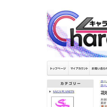
ホー
ホー
SAGA PLANETS
花
本体
素材
事