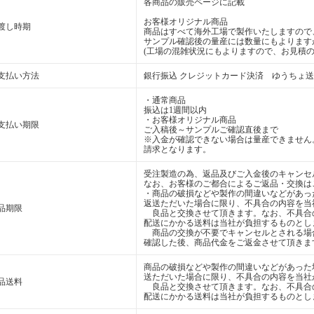
各商品の販売ページに記載
お客様オリジナル商品
渡し時期
商品はすべて海外工場で製作いたしますので
サンプル確認後の量産には数量にもよります
(工場の混雑状況にもよりますので、お見積の
支払い方法
銀行振込 クレジットカード決済 ゆうちょ
・通常商品
振込は1週間以内
・お客様オリジナル商品
支払い期限
ご入稿後～サンプルご確認直後まで
※入金が確認できない場合は量産できません
請求となります。
受注製造の為、返品及びご入金後のキャンセ
なお、お客様のご都合によるご返品・交換は
・商品の破損などや製作の間違いなどがあっ
返送ただいた場合に限り、不具合の内容を当
品期限
良品と交換させて頂きます。なお、不具合
配送にかかる送料は当社が負担するものとし
商品の交換が不要でキャンセルとされる場
確認した後、商品代金をご返金させて頂きま
商品の破損などや製作の間違いなどがあった
送ただいた場合に限り、不具合の内容を当社
品送料
良品と交換させて頂きます。なお、不具合
配送にかかる送料は当社が負担するものとし