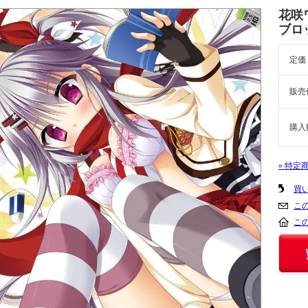
花咲
ブロ
定価
販売
購入
» 特定
買
こ
こ