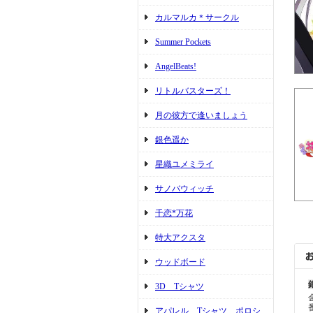
カルマルカ＊サークル
Summer Pockets
AngelBeats!
リトルバスターズ！
月の彼方で逢いましょう
銀色遥か
星織ユメミライ
サノバウィッチ
千恋*万花
特大アクスタ
ウッドボード
3D Tシャツ
アパレル Tシャツ ポロシ