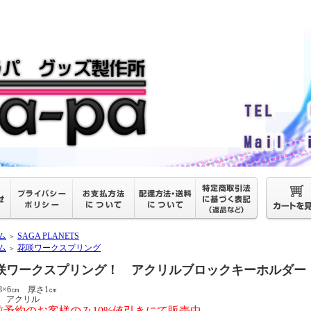
ム
SAGA PLANETS
＞
ム
花咲ワークスプリング
＞
咲ワークスプリング！ アクリルブロックキーホルダー
8×6㎝ 厚さ1㎝
 アクリル
前予約のお客様のみ10%値引きにて販売中