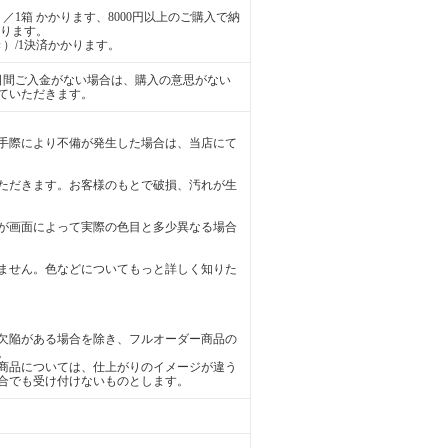
／1箱 かかります、8000円以上のご購入で納
かります。
）/1決済かかります。
日間ご入金がない場合は、購入の意思がない
ていただきます。
手際により不備が発生した場合は、当店にて
ただきます。お客様のもとで破損、汚れが生
が画面によって実際の色目と多少異なる場合
ません。色などについてもっと詳しく知りた
欠陥がある場合を除き、フルオーダー商品の
。
商品については、仕上がりのイメージが違う
合でも受け付けないものとします。