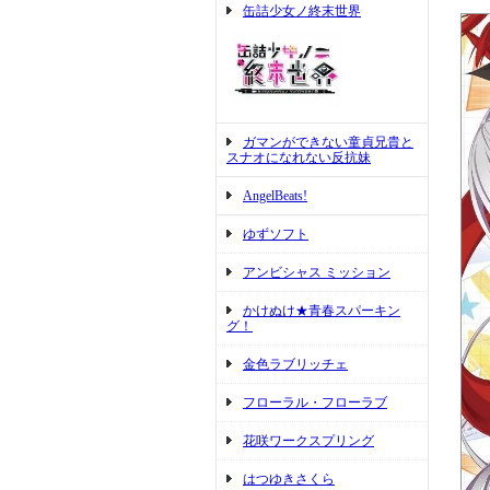
缶詰少女ノ終末世界
ガマンができない童貞兄貴と
スナオになれない反抗妹
AngelBeats!
ゆずソフト
アンビシャス ミッション
かけぬけ★青春スパーキン
グ！
金色ラブリッチェ
フローラル・フローラブ
花咲ワークスプリング
はつゆきさくら