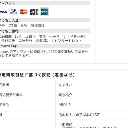
クレジット
ゆうちょ入金
記号 17110 番号 39419821
ゆうちょ銀行
金融機関 ゆうちょ銀行 支店 七一八（ナナイチハチ）
普通口座 口座番号 3941982 カ）ブルーセレクト
mazon Pay
Amazonのアカウントに登録された配送先や支払い方法を利
用して決済できます。
売業者
キャラパ！
営統括責任者名
馬氷祐介
便番号
8680015
所
熊本県人吉市下城本町1737
・消費税