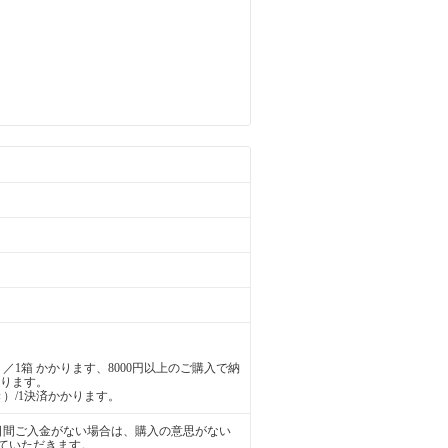
／1箱 かかります、8000円以上のご購入で納
かります。
）/1決済かかります。
日間ご入金がない場合は、購入の意思がない
ていただきます。