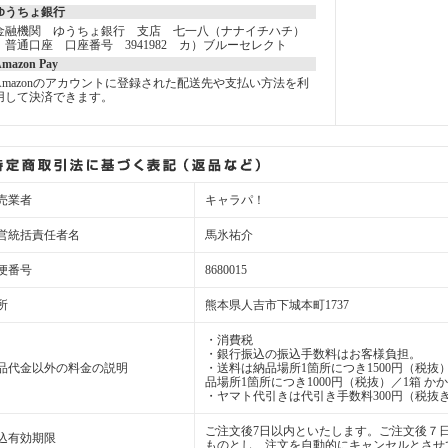
ゆうちょ銀行
金融機関 ゆうちょ銀行 支店 七一八（ナナイチハチ）
普通口座 口座番号 3941982 カ）ブルーセレクト
mazon Pay
Amazonのアカウントに登録された配送先や支払い方法を利
用して決済できます。
売業者
キャラパ！
営統括責任者名
馬氷祐介
便番号
8680015
所
熊本県人吉市下城本町1737
・消費税
・銀行振込の振込手数料はお客様負担。
品代金以外の料金の説明
・送料は納品場所1箇所につき1500円（税抜）
品場所1箇所につき1000円（税抜）／1箱 か
・ヤマト代引きは代引き手数料300円（税抜き
ご注文後7日以内といたします。ご注文後７
込有効期限
ものとし、注文を自動的にキャンセルとさせ