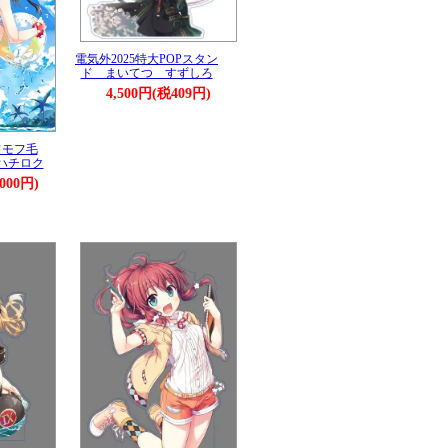
電気外2025特大POPスタン
ド まいてつ すずしろ
4,500円(税409円)
フモフ毛
ハチロク
,000円)