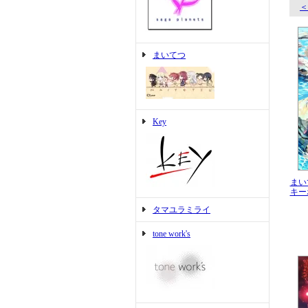
＜
まいてつ
Key
まい
キー
タマユラミライ
tone work's