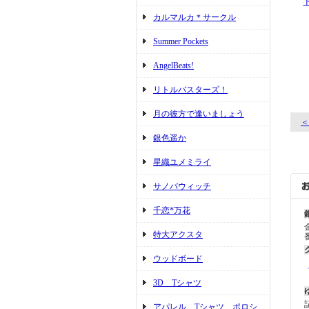
カルマルカ＊サークル
Summer Pockets
AngelBeats!
リトルバスターズ！
月の彼方で逢いましょう
＜
銀色遥か
星織ユメミライ
サノバウィッチ
千恋*万花
特大アクスタ
ウッドボード
3D Tシャツ
アパレル Tシャツ ポロシ