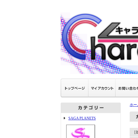
ホー
SAGA PLANETS
[