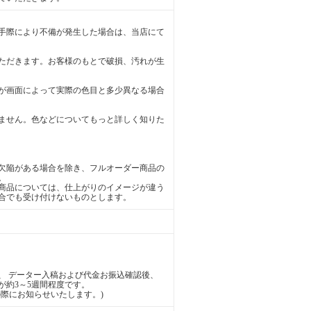
手際により不備が発生した場合は、当店にて
ただきます。お客様のもとで破損、汚れが生
が画面によって実際の色目と多少異なる場合
ません。色などについてもっと詳しく知りた
欠陥がある場合を除き、フルオーダー商品の
。
商品については、仕上がりのイメージが違う
合でも受け付けないものとします。
、 データー入稿および代金お振込確認後、
が約3～5週間程度です。
際にお知らせいたします。)