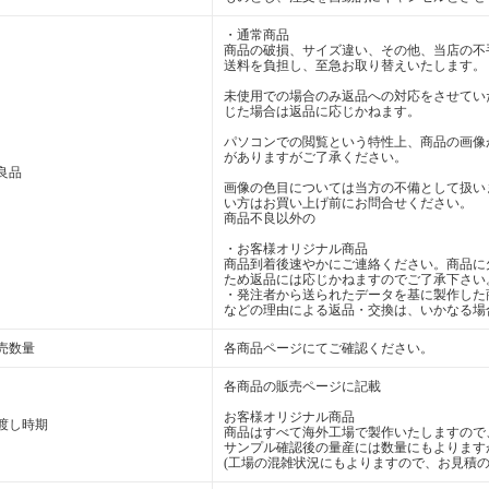
・通常商品
商品の破損、サイズ違い、その他、当店の不
送料を負担し、至急お取り替えいたします。
未使用での場合のみ返品への対応をさせてい
じた場合は返品に応じかねます。
パソコンでの閲覧という特性上、商品の画像
がありますがご了承ください。
良品
画像の色目については当方の不備として扱い
い方はお買い上げ前にお問合せください。
商品不良以外の
・お客様オリジナル商品
商品到着後速やかにご連絡ください。商品に
ため返品には応じかねますのでご了承下さい
・発注者から送られたデータを基に製作した
などの理由による返品・交換は、いかなる場
売数量
各商品ページにてご確認ください。
各商品の販売ページに記載
お客様オリジナル商品
渡し時期
商品はすべて海外工場で製作いたしますので
サンプル確認後の量産には数量にもよります
(工場の混雑状況にもよりますので、お見積の