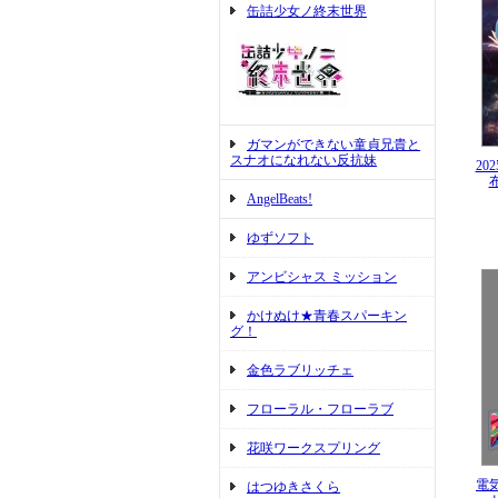
缶詰少女ノ終末世界
ガマンができない童貞兄貴と
スナオになれない反抗妹
2
AngelBeats!
ゆずソフト
アンビシャス ミッション
かけぬけ★青春スパーキン
グ！
金色ラブリッチェ
フローラル・フローラブ
花咲ワークスプリング
電気
はつゆきさくら