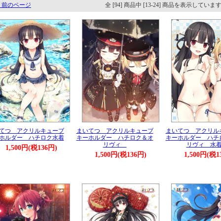
 前のページ
全 [94] 商品中 [13-24] 商品を表示していま
てつ アクリルキューブ
まいてつ アクリルキューブ
まいてつ アクリル
ホルダー ハチロク水着
キーホルダー ハチロク＆オ
キーホルダー ハチ
リヴィ
リヴィ 水
1,500円(税136円)
1,500円(税136円)
1,500円(税1