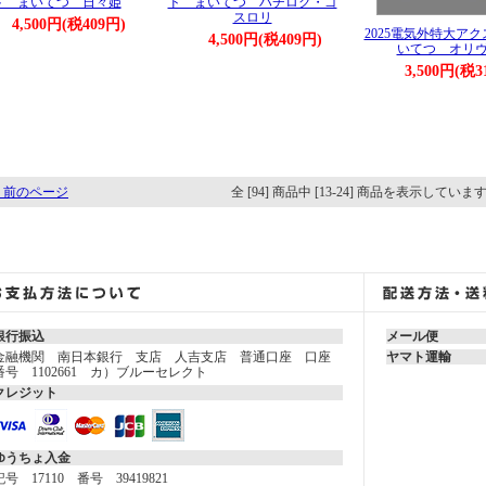
ド まいてつ 日々姫
ド まいてつ ハチロク・ゴ
スロリ
4,500円(税409円)
2025電気外特大ア
4,500円(税409円)
いてつ オリ
3,500円(税3
 前のページ
全 [94] 商品中 [13-24] 商品を表示していま
銀行振込
メール便
金融機関 南日本銀行 支店 人吉支店 普通口座 口座
ヤマト運輸
番号 1102661 カ）ブルーセレクト
クレジット
ゆうちょ入金
記号 17110 番号 39419821