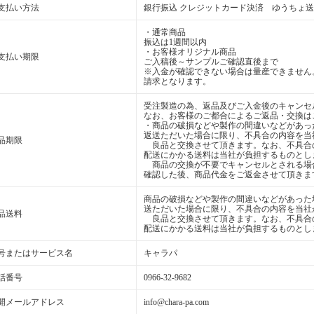
支払い方法
銀行振込 クレジットカード決済 ゆうちょ
・通常商品
振込は1週間以内
・お客様オリジナル商品
支払い期限
ご入稿後～サンプルご確認直後まで
※入金が確認できない場合は量産できません
請求となります。
受注製造の為、返品及びご入金後のキャンセ
なお、お客様のご都合によるご返品・交換は
・商品の破損などや製作の間違いなどがあっ
返送ただいた場合に限り、不具合の内容を当
品期限
良品と交換させて頂きます。なお、不具合
配送にかかる送料は当社が負担するものとし
商品の交換が不要でキャンセルとされる場
確認した後、商品代金をご返金させて頂きま
商品の破損などや製作の間違いなどがあった
送ただいた場合に限り、不具合の内容を当社
品送料
良品と交換させて頂きます。なお、不具合
配送にかかる送料は当社が負担するものとし
号またはサービス名
キャラパ
話番号
0966-32-9682
開メールアドレス
info@chara-pa.com