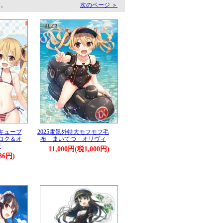
す。
次のページ ＞
キューブ
2025電気外特大モフモフ毛
ロク＆オ
布 まいてつ オリヴィ
着
11,000円(税1,000円)
36円)