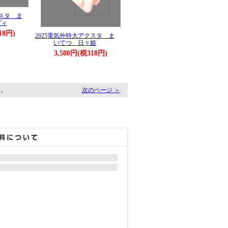
クスタ ま
ヴィ
18円)
2025電気外特大アクスタ ま
いてつ 日々姫
3,500円(税318円)
す。
次のページ ＞