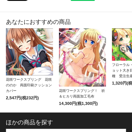
あなたにおすすめの商品
フローラル
ョット大き
種 受注
花咲ワークスプリング 花咲
1,320円(
ののか 両面印刷クッション
カバー
花咲ワークスプリング！ 祈
＆ヒカリ両面加工毛布
2,547円(税232円)
14,300円(税1,300円)
ほかの商品を探す