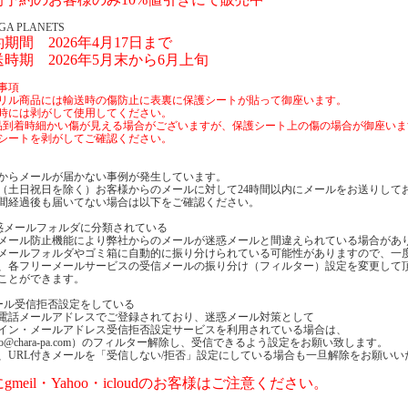
GA PLANETS
期間 2026年4月17日まで
時期 2026年5月末から6月上旬
事項
リル商品には輸送時の傷防止に表裏に保護シートが貼って御座います。
時には剥がして使用してください。
品到着時細かい傷が見える場合がございますが、保護シート上の傷の場合が御座いま
シートを剥がしてご確認ください。
からメールが届かない事例が発生しています。
（土日祝日を除く）お客様からのメールに対して24時間以内にメールをお送りして
時間経過後も届いてない場合は以下をご確認ください。
惑メールフォルダに分類されている
メール防止機能により弊社からのメールが迷惑メールと間違えられている場合があ
メールフォルダやゴミ箱に自動的に振り分けられている可能性がありますので、一
、各フリーメールサービスの受信メールの振り分け（フィルター）設定を変更して
ことができます。
ール受信拒否設定をしている
電話メールアドレスでご登録されており、迷惑メール対策として
イン・メールアドレス受信拒否設定サービスを利用されている場合は、
nfo@chara-pa.com）のフィルター解除し、受信できるよう設定をお願い致します。
、URL付きメールを「受信しない/拒否」設定にしている場合も一旦解除をお願いい
gmeil・Yahoo・icloudのお客様はご注意ください。