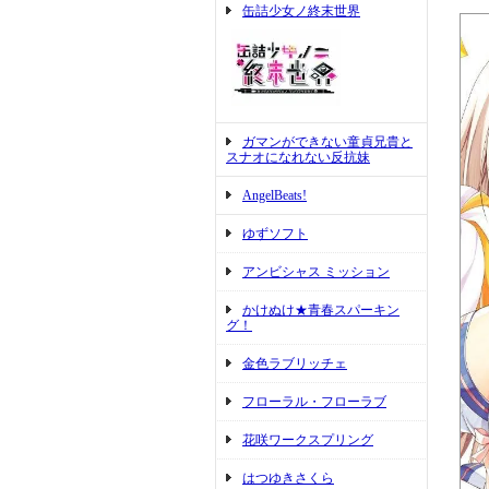
缶詰少女ノ終末世界
ガマンができない童貞兄貴と
スナオになれない反抗妹
AngelBeats!
ゆずソフト
アンビシャス ミッション
かけぬけ★青春スパーキン
グ！
金色ラブリッチェ
フローラル・フローラブ
花咲ワークスプリング
はつゆきさくら