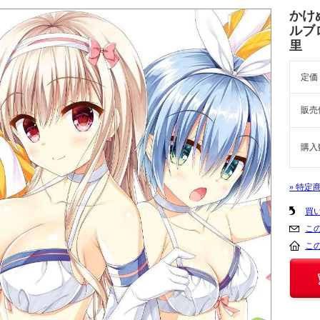
かけ
ルブ
里
定価
販売
購入
» 特定
買
こ
こ