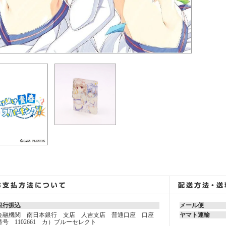
銀行振込
メール便
金融機関 南日本銀行 支店 人吉支店 普通口座 口座
ヤマト運輸
番号 1102661 カ）ブルーセレクト