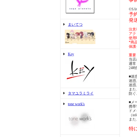
©SA
予約
発送
まいてつ
注意
アク
使用
*商
保護
Key
重要
当店
通常
24
■迷
迷惑
迷惑
また
タマユラミライ
防ぐ
■メ
tone work's
携帯
ドメ
（i
また
特に