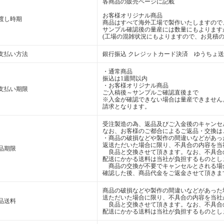
各商品の販売ページに記載
お客様オリジナル商品
渡し時期
商品はすべて海外工場で製作いたしますので
サンプル確認後の量産には数量にもよります
(工場の混雑状況にもよりますので、お見積の
支払い方法
銀行振込 クレジットカード決済 ゆうちょ
・通常商品
振込は1週間以内
・お客様オリジナル商品
支払い期限
ご入稿後～サンプルご確認直後まで
※入金が確認できない場合は量産できません
請求となります。
受注製造の為、返品及びご入金後のキャンセ
なお、お客様のご都合によるご返品・交換は
・商品の破損などや製作の間違いなどがあっ
返送ただいた場合に限り、不具合の内容を当
品期限
良品と交換させて頂きます。なお、不具合
配送にかかる送料は当社が負担するものとし
商品の交換が不要でキャンセルとされる場
確認した後、商品代金をご返金させて頂きま
商品の破損などや製作の間違いなどがあった
送ただいた場合に限り、不具合の内容を当社
品送料
良品と交換させて頂きます。なお、不具合
配送にかかる送料は当社が負担するものとし