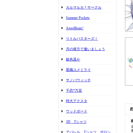
カルマルカ＊サークル
Summer Pockets
AngelBeats!
リトルバスターズ！
月の彼方で逢いましょう
銀色遥か
星織ユメミライ
サノバウィッチ
千恋*万花
特大アクスタ
ウッドボード
3D Tシャツ
アパレル Tシャツ ポロシ