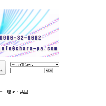
ー 理々・栞里