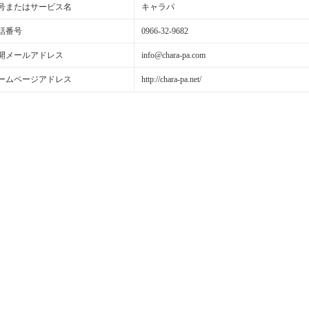
号またはサービス名
キャラパ
話番号
0966-32-9682
開メールアドレス
info@chara-pa.com
ームページアドレス
http://chara-pa.net/