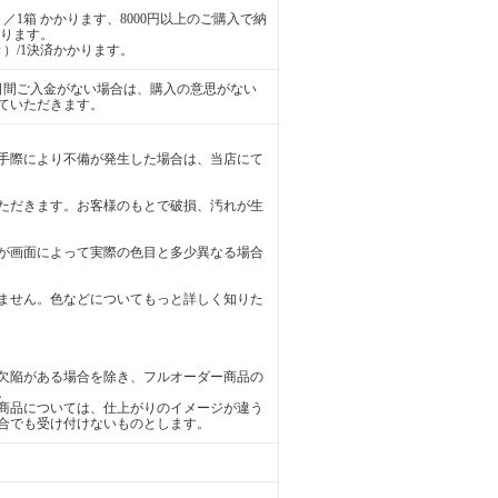
／1箱 かかります、8000円以上のご購入で納
かります。
）/1決済かかります。
日間ご入金がない場合は、購入の意思がない
ていただきます。
手際により不備が発生した場合は、当店にて
ただきます。お客様のもとで破損、汚れが生
が画面によって実際の色目と多少異なる場合
ません。色などについてもっと詳しく知りた
欠陥がある場合を除き、フルオーダー商品の
。
商品については、仕上がりのイメージが違う
合でも受け付けないものとします。