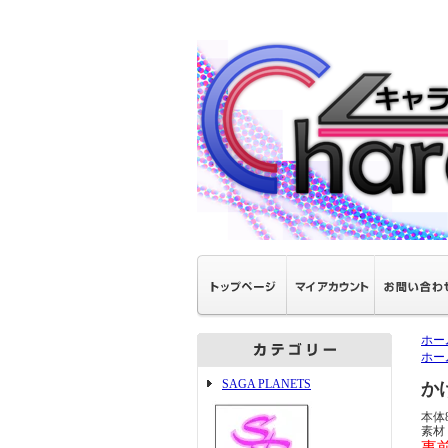
ホー
ホー
SAGA PLANETS
か
本体
素材
事