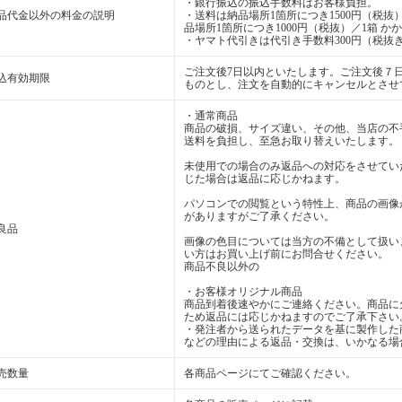
・銀行振込の振込手数料はお客様負担。
品代金以外の料金の説明
・送料は納品場所1箇所につき1500円（税抜）
品場所1箇所につき1000円（税抜）／1箱 か
・ヤマト代引きは代引き手数料300円（税抜き
ご注文後7日以内といたします。ご注文後７
込有効期限
ものとし、注文を自動的にキャンセルとさせ
・通常商品
商品の破損、サイズ違い、その他、当店の不
送料を負担し、至急お取り替えいたします。
未使用での場合のみ返品への対応をさせてい
じた場合は返品に応じかねます。
パソコンでの閲覧という特性上、商品の画像
がありますがご了承ください。
良品
画像の色目については当方の不備として扱い
い方はお買い上げ前にお問合せください。
商品不良以外の
・お客様オリジナル商品
商品到着後速やかにご連絡ください。商品に
ため返品には応じかねますのでご了承下さい
・発注者から送られたデータを基に製作した
などの理由による返品・交換は、いかなる場
売数量
各商品ページにてご確認ください。