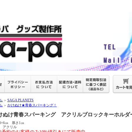
ム
SAGA PLANETS
＞
ム
かけぬけ★青春スパーキング！
＞
けぬけ青春スパーキング アクリルブロックキーホルダ
8×6㎝ 厚さ1㎝
 アクリル
前予約のお客様のみ10%値引きにて販売中