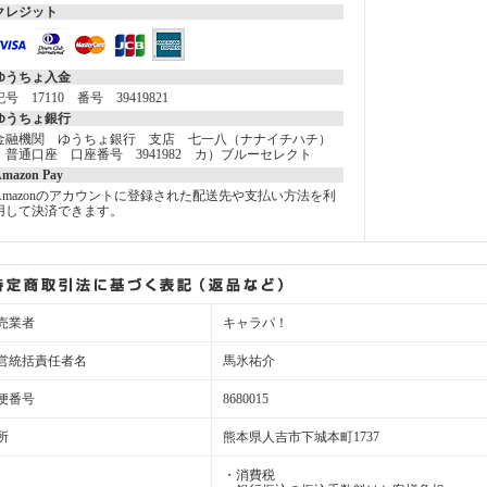
クレジット
ゆうちょ入金
記号 17110 番号 39419821
ゆうちょ銀行
金融機関 ゆうちょ銀行 支店 七一八（ナナイチハチ）
普通口座 口座番号 3941982 カ）ブルーセレクト
mazon Pay
Amazonのアカウントに登録された配送先や支払い方法を利
用して決済できます。
売業者
キャラパ！
営統括責任者名
馬氷祐介
便番号
8680015
所
熊本県人吉市下城本町1737
・消費税