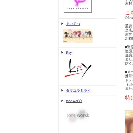
素材
こ
©Los
まいてつ
重要
当店
通常
24
■迷
迷惑
Key
迷惑
また
防ぐ
■メ
携帯
ドメ
（i
また
タマユラミライ
特に
tone work's