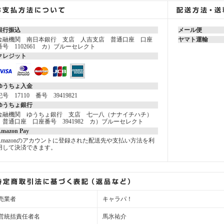
銀行振込
メール便
金融機関 南日本銀行 支店 人吉支店 普通口座 口座
ヤマト運輸
番号 1102661 カ）ブルーセレクト
クレジット
ゆうちょ入金
記号 17110 番号 39419821
ゆうちょ銀行
金融機関 ゆうちょ銀行 支店 七一八（ナナイチハチ）
普通口座 口座番号 3941982 カ）ブルーセレクト
mazon Pay
Amazonのアカウントに登録された配送先や支払い方法を利
用して決済できます。
売業者
キャラパ！
営統括責任者名
馬氷祐介