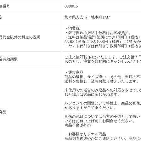
便番号
8680015
所
熊本県人吉市下城本町1737
・消費税
・銀行振込の振込手数料はお客様負担。
品代金以外の料金の説明
・送料は納品場所1箇所につき1500円（税抜）
品場所1箇所につき1000円（税抜）／1箱 か
・ヤマト代引きは代引き手数料300円（税抜き
ご注文後7日以内といたします。ご注文後７
込有効期限
ものとし、注文を自動的にキャンセルとさせ
・通常商品
商品の破損、サイズ違い、その他、当店の不
送料を負担し、至急お取り替えいたします。
未使用での場合のみ返品への対応をさせてい
じた場合は返品に応じかねます。
パソコンでの閲覧という特性上、商品の画像
がありますがご了承ください。
良品
画像の色目については当方の不備として扱い
い方はお買い上げ前にお問合せください。
商品不良以外の
・お客様オリジナル商品
商品到着後速やかにご連絡ください。商品に