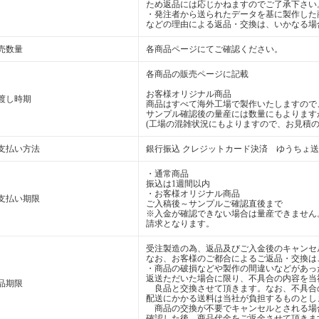
ため返品には応じかねますのでご了承下さい
・発注者から送られたデータを基に製作した
などの理由による返品・交換は、いかなる場
売数量
各商品ページにてご確認ください。
各商品の販売ページに記載
お客様オリジナル商品
渡し時期
商品はすべて海外工場で製作いたしますので
サンプル確認後の量産には数量にもよります
(工場の混雑状況にもよりますので、お見積の
支払い方法
銀行振込 クレジットカード決済 ゆうちょ
・通常商品
振込は1週間以内
・お客様オリジナル商品
支払い期限
ご入稿後～サンプルご確認直後まで
※入金が確認できない場合は量産できません
請求となります。
受注製造の為、返品及びご入金後のキャンセ
なお、お客様のご都合によるご返品・交換は
・商品の破損などや製作の間違いなどがあっ
返送ただいた場合に限り、不具合の内容を当
品期限
良品と交換させて頂きます。なお、不具合
配送にかかる送料は当社が負担するものとし
商品の交換が不要でキャンセルとされる場
確認した後、商品代金をご返金させて頂きま