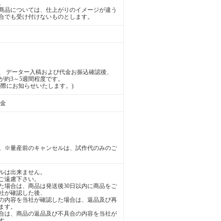
。
商品については、仕上がりのイメージが違う
合でも受け付けないものとします。
、 データー入稿および代金お振込確認後、
が約3～5週間程度です。
際にお知らせいたします。)
送金
。※量産前のキャンセルは、試作代のみのご
ルは出来ません。
ご遠慮下さい。
た場合は、商品は発送後30日以内に商品をご
社が確認した後、
の内容を当社が確認した場合は、返品及び再
ます。
合は、商品の返品及び不具合の内容を当社が
す。