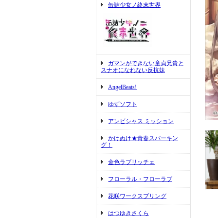
缶詰少女ノ終末世界
ガマンができない童貞兄貴と
スナオになれない反抗妹
AngelBeats!
ゆずソフト
アンビシャス ミッション
かけぬけ★青春スパーキン
グ！
金色ラブリッチェ
フローラル・フローラブ
花咲ワークスプリング
はつゆきさくら