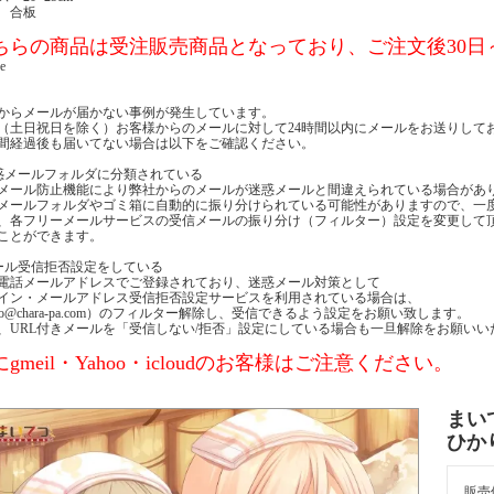
 合板
ちらの商品は受注販売商品となっており、ご注文後30日
e
からメールが届かない事例が発生しています。
（土日祝日を除く）お客様からのメールに対して24時間以内にメールをお送りして
時間経過後も届いてない場合は以下をご確認ください。
惑メールフォルダに分類されている
メール防止機能により弊社からのメールが迷惑メールと間違えられている場合があ
メールフォルダやゴミ箱に自動的に振り分けられている可能性がありますので、一
、各フリーメールサービスの受信メールの振り分け（フィルター）設定を変更して
ことができます。
ール受信拒否設定をしている
電話メールアドレスでご登録されており、迷惑メール対策として
イン・メールアドレス受信拒否設定サービスを利用されている場合は、
nfo@chara-pa.com）のフィルター解除し、受信できるよう設定をお願い致します。
、URL付きメールを「受信しない/拒否」設定にしている場合も一旦解除をお願いい
gmeil・Yahoo・icloudのお客様はご注意ください。
まい
ひか
販売