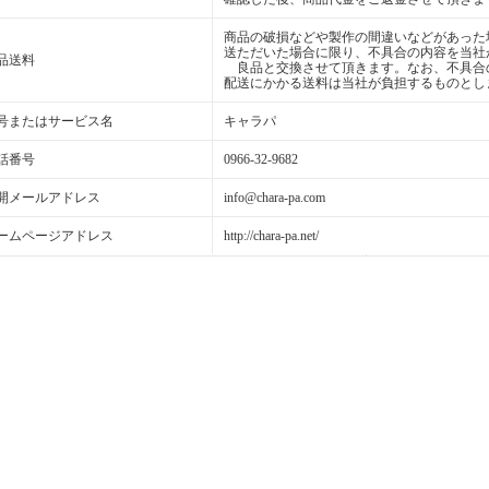
商品の破損などや製作の間違いなどがあった
送ただいた場合に限り、不具合の内容を当社
品送料
良品と交換させて頂きます。なお、不具合
配送にかかる送料は当社が負担するものとし
号またはサービス名
キャラパ
話番号
0966-32-9682
開メールアドレス
info@chara-pa.com
ームページアドレス
http://chara-pa.net/