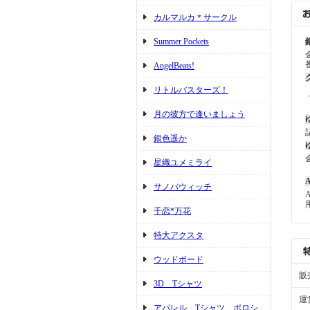
カルマルカ＊サークル
Summer Pockets
AngelBeats!
リトルバスターズ！
月の彼方で逢いましょう
銀色遥か
星織ユメミライ
A
サノバウィッチ
千恋*万花
特大アクスタ
ウッドボード
販
3D Tシャツ
運
アパレル Tシャツ ポロシ