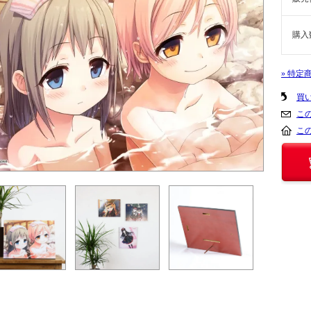
購入
» 特定
買
こ
こ