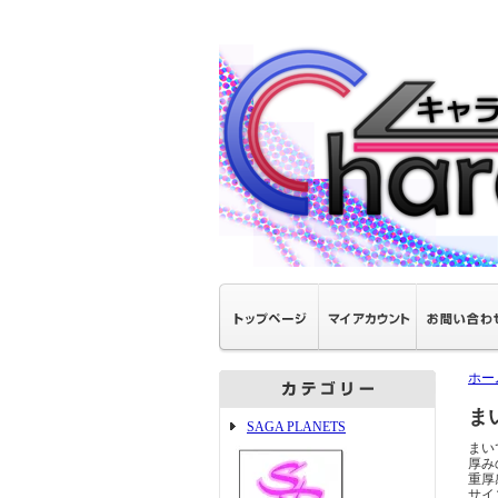
ホー
ま
SAGA PLANETS
まい
厚み
重厚
サイズ